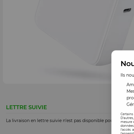
Nou
Ils no
Amé
Mes
pro
Gér
LETTRE SUIVIE
Certains
D'autres
La livraison en lettre suivie n’est pas disponible pour ce produ
mesure d
données 
l'accès 
l’ensemb