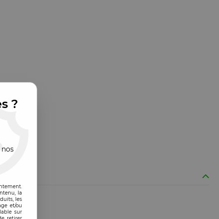
es ?
 nos
entement.
ntenu, la
uits, les
age et/ou
lable sur
e retirer