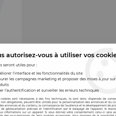
s autorisez-vous à utiliser vos cooki
us seront utiles pour :
liorer l'interface et les fonctionnalités du site
urer les campagnes marketing et proposer des mises à jour sur
duits
er l'authentification et surveiller les erreurs techniques
 cookies sont nécessaires à des fins techniques, ils sont donc dispensés de cons
, non obligatoires, peuvent être utilisés pour la personnalisation des annonces et du co
it
es annonces et du contenu, la connaissance de l'audience et le développement de prod
de géolocalisation précises et l'identification par le balayage de l'appareil, le stock
aux informations sur un appareil. Si vous donnez votre consentement, celui-ci sera va
le des sous-domaines de Jen's mobiles accessories. Vous disposez de la possibilité d