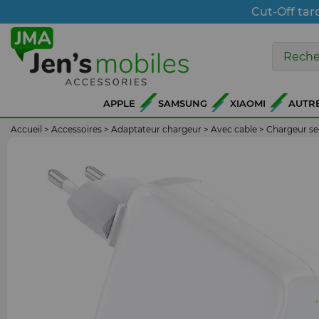
Cut-Off tar
APPLE
SAMSUNG
XIAOMI
AUTR
Accueil
>
Accessoires
>
Adaptateur chargeur
>
Avec cable
>
Chargeur se