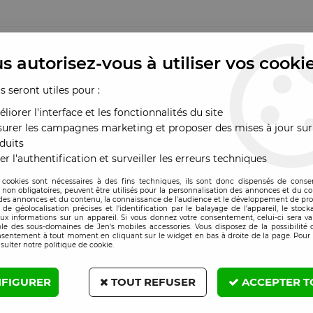
 renforcé en
TPU épais avec des contours colorés finition chro
s autorisez-vous à utiliser vos cooki
out en conservant un design épuré.
us seront utiles pour :
iable et un chargement sans fil fluide.
liorer l'interface et les fonctionnalités du site
ignée
: une gamme idéale pour les revendeurs recherchant un bon é
urer les campagnes marketing et proposer des mises à jour sur
duits
er l'authentification et surveiller les erreurs techniques
 cookies sont nécessaires à des fins techniques, ils sont donc dispensés de cons
, non obligatoires, peuvent être utilisés pour la personnalisation des annonces et du co
es annonces et du contenu, la connaissance de l'audience et le développement de prod
de géolocalisation précises et l'identification par le balayage de l'appareil, le stock
aux informations sur un appareil. Si vous donnez votre consentement, celui-ci sera va
le des sous-domaines de Jen's mobiles accessories. Vous disposez de la possibilité d
nsentement à tout moment en cliquant sur le widget en bas à droite de la page. Pour 
sulter notre politique de cookie.
FIGURER
TOUT REFUSER
ACCEPTER T