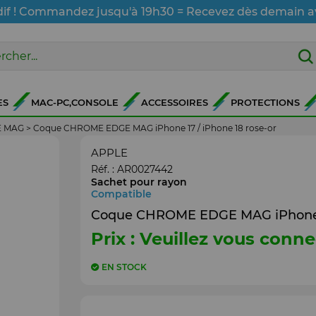
dif ! Commandez jusqu'à 19h30 = Recevez dès demain a
ES
MAC-PC,CONSOLE
ACCESSOIRES
PROTECTIONS
E MAG
>
Coque CHROME EDGE MAG iPhone 17 / iPhone 18 rose-or
APPLE
Réf. :
AR0027442
Sachet pour rayon
Compatible
Coque CHROME EDGE MAG iPhone 17
Prix : Veuillez vous conne
EN STOCK