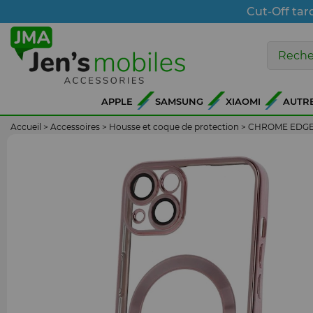
Cut-Off tar
APPLE
SAMSUNG
XIAOMI
AUTR
Accueil
>
Accessoires
>
Housse et coque de protection
>
CHROME EDG