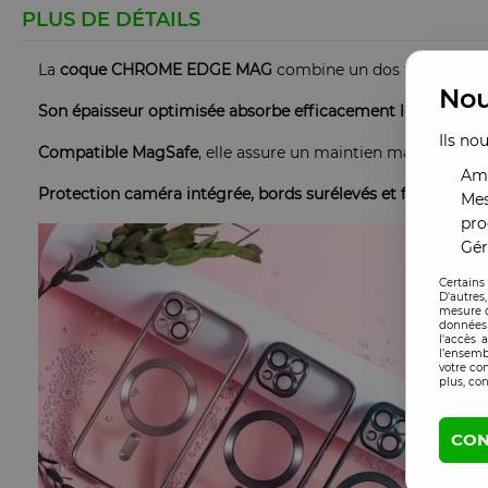
PLUS DE DÉTAILS
La
coque CHROME EDGE MAG
combine un dos transparent
Nou
Son épaisseur optimisée absorbe efficacement les chocs t
Ils no
Compatible MagSafe
, elle assure un maintien magnétique f
Amé
Protection caméra intégrée, bords surélevés et finition so
Mes
pro
Gér
Certains
D'autres
mesure d
données 
l'accès 
l’ensemb
votre co
plus, con
CON