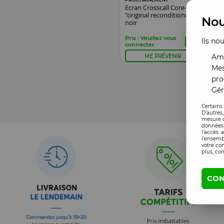
Ecran Crosscall Core-X5
"original reconditionné"
Nou
noir
Prix : Veuillez vous
Ils no
connecter
Amé
ME PRÉVENIR
Mes
pro
Gér
Certains
D'autres
mesure d
données 
l'accès 
l’ensemb
votre co
plus, con
CON