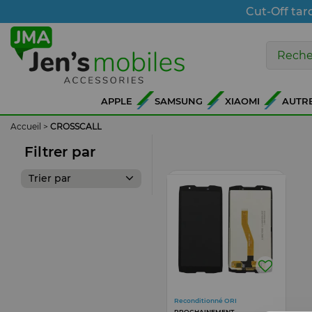
Cut-Off tar
APPLE
SAMSUNG
XIAOMI
AUTR
Accueil
>
CROSSCALL
Filtrer par
Trier par
Reconditionné ORI
PROCHAINEMENT