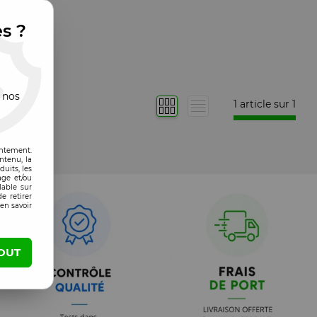
es ?
 nos
1 article sur
1
entement.
ntenu, la
uits, les
age et/ou
lable sur
e retirer
en savoir
OUT