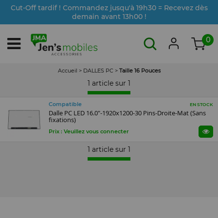
Cut-Off tardif ! Commandez jusqu'à 19h30 = Recevez dès
demain avant 13h00 !
0
Accueil
>
DALLES PC
>
Taille 16 Pouces
1 article sur
1
Compatible
EN STOCK
Dalle PC LED 16.0"-1920x1200-30 Pins-Droite-Mat (Sans
fixations)
Prix : Veuillez vous connecter
1 article sur
1