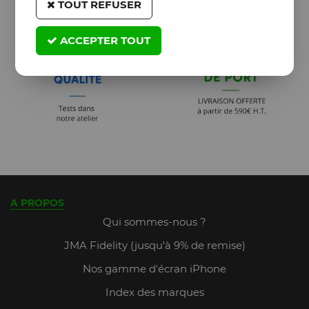
TOUT REFUSER
ACCEPTER TOUT
A PROPOS
Qui sommes-nous ?
JMA Fidelity (jusqu'à 9% de remise)
Nos gamme d'écran iPhone
Index des marques