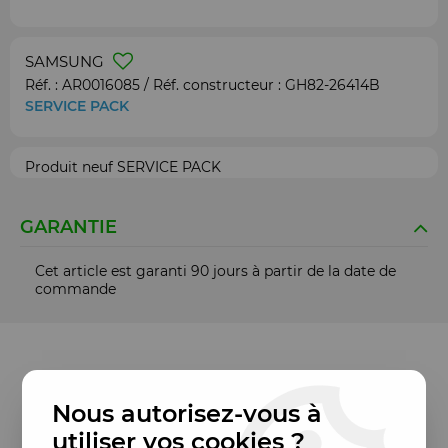
SAMSUNG
Réf. :
AR0016085
/ Réf. constructeur :
GH82-26414B
SERVICE PACK
Produit neuf SERVICE PACK
GARANTIE
Cet article est garanti 90 jours à partir de la date de
commande
Nous autorisez-vous à
utiliser vos cookies ?