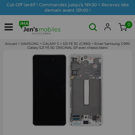
Cut-Off tardif ! Commandez jusqu'à 19h30 = Recevez dès
demain avant 13h00 !
0
Accueil
>
SAMSUNG
>
GALAXY S
>
S21 FE 5G (G990)
>
Ecran Samsung G990
Galaxy S21 FE 5G ORIGINAL SP avec chassis blanc