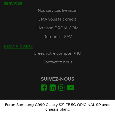
SERVICES
Nos services livraison
JMA vous fait crédit
Livraison DROM-COM
Retours et SAV
BESOIN D'AIDE
Créez votre compte PRO
Contactez nous
SUIVEZ-NOUS
Conditions Générales de Vente
Ecran Samsung G990 Galaxy S21 FE 5G ORIGINAL SP avec
Mentions légales
chassis blanc