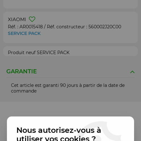
XIAOMI
Réf. :
AR0015418
/ Réf. constructeur :
560002J20C00
SERVICE PACK
Produit neuf SERVICE PACK
GARANTIE
Cet article est garanti 90 jours à partir de la date de
commande
Nous autorisez-vous à
utiliser vos cookies ?