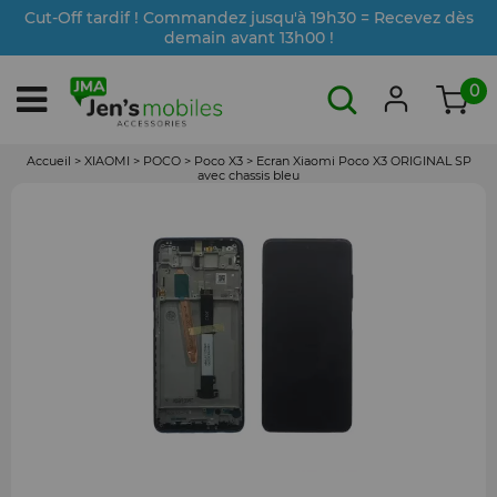
Cut-Off tardif ! Commandez jusqu'à 19h30 = Recevez dès
demain avant 13h00 !
0
Accueil
>
XIAOMI
>
POCO
>
Poco X3
>
Ecran Xiaomi Poco X3 ORIGINAL SP
avec chassis bleu