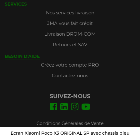
SERVICES
Nos services livraison
JMA vous fait crédit
Livraison DROM-COM
Retours et SAV
BESOIN D'AIDE
Créez votre compte PRO
Contactez nous
SUIVEZ-NOUS
Conditions Générales de Vente
Mentions légales
Ecran Xiaomi Poco X3 ORIGINAL SP avec chassis bleu