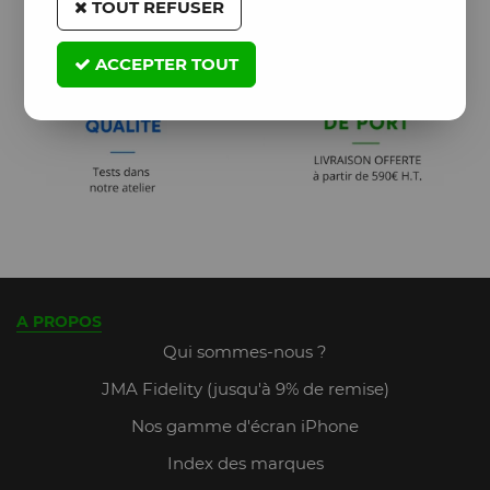
TOUT REFUSER
ACCEPTER TOUT
A PROPOS
Qui sommes-nous ?
JMA Fidelity (jusqu'à 9% de remise)
Nos gamme d'écran iPhone
Index des marques