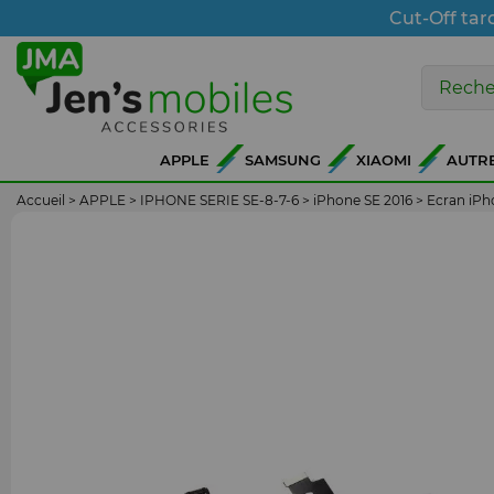
Cut-Off tar
APPLE
SAMSUNG
XIAOMI
AUTR
Accueil
>
APPLE
>
IPHONE SERIE SE-8-7-6
>
iPhone SE 2016
>
Ecran iPh