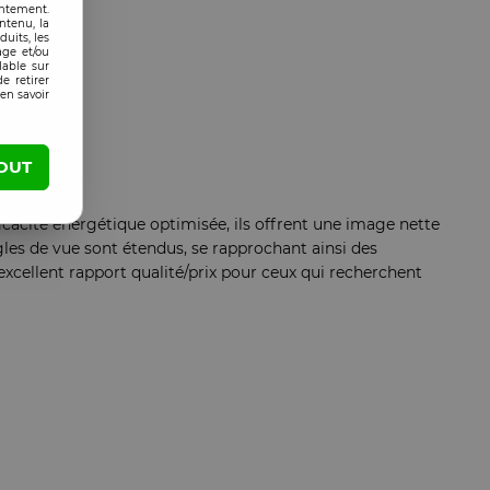
entement.
ntenu, la
uits, les
age et/ou
lable sur
e retirer
en savoir
OUT
ficacité énergétique optimisée, ils offrent une image nette
ngles de vue sont étendus, se rapprochant ainsi des
cellent rapport qualité/prix pour ceux qui recherchent