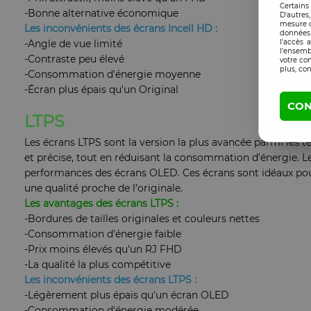
Certains
-Bonne alternative économique
D'autres
mesure d
Les inconvénients des écrans Incell HD :
données 
-Angle de vue limité
l'accès 
l’ensemb
-Contraste peu élevé
votre co
plus, con
-Consommation d'énergie moyenne
-Écran plus épais qu'un Original
CON
LTPS
Les écrans LTPS sont la version la plus avancée parmi les te
et précise, tout en réduisant la consommation d’énergie. Les
performances des écrans OLED. Ces écrans sont idéaux pour
une qualité proche de l’originale.
Les avantages des écrans LTPS :
-Bordures de tailles originales et couleurs nettes
-Consommation d'énergie faible
-Prix moins élevés qu'un RJ FHD
-La qualité la plus compétitive
Les inconvénients des écrans LTPS :
-Légèrement plus épais qu'un écran OLED
-Consommation d'énergie modérée