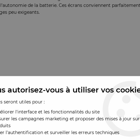
l'autonomie de la batterie. Ces écrans conviennent parfaitement 
ges peu exigeants.
s autorisez-vous à utiliser vos cooki
ur des réparations économiques. Bien qu'ils affichent une résolu
us seront utiles pour :
cision des couleurs et d'angles de vision. Leur consommation én
l'autonomie de la batterie. Ces écrans conviennent parfaitement 
liorer l'interface et les fonctionnalités du site
ges peu exigeants.
urer les campagnes marketing et proposer des mises à jour sur
duits
er l'authentification et surveiller les erreurs techniques