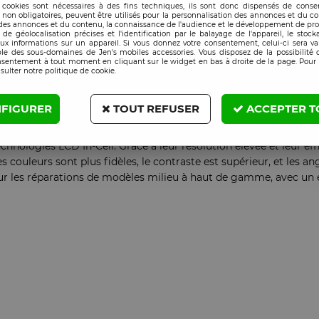
 cookies sont nécessaires à des fins techniques, ils sont donc dispensés de cons
, non obligatoires, peuvent être utilisés pour la personnalisation des annonces et du co
es annonces et du contenu, la connaissance de l'audience et le développement de prod
de géolocalisation précises et l'identification par le balayage de l'appareil, le stock
aux informations sur un appareil. Si vous donnez votre consentement, celui-ci sera va
le des sous-domaines de Jen's mobiles accessories. Vous disposez de la possibilité d
nsentement à tout moment en cliquant sur le widget en bas à droite de la page. Pour 
sulter notre politique de cookie.
FIGURER
TOUT REFUSER
ACCEPTER T
chnologies LCD In-Cell. Grâce à leur résolution élevée et leur ef
 couleurs sont plus fidèles, le contraste est supérieur, et les a
 les réparations de modèles milieu à haut de gamme, avec un ex