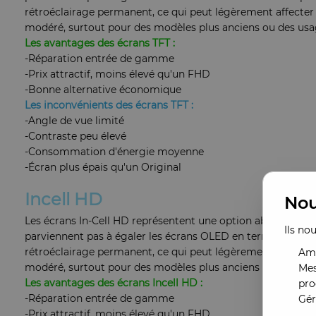
rétroéclairage permanent, ce qui peut légèrement affecter 
modéré, surtout pour des modèles plus anciens ou des usa
Les avantages des écrans TFT :
-Réparation entrée de gamme
-Prix attractif, moins élevé qu'un FHD
-Bonne alternative économique
Les inconvénients des écrans TFT :
-Angle de vue limité
-Contraste peu élevé
-Consommation d'énergie moyenne
-Écran plus épais qu'un Original
Incell HD
Nou
Les écrans In-Cell HD représentent une option abordable po
Ils no
parviennent pas à égaler les écrans OLED en termes de pré
rétroéclairage permanent, ce qui peut légèrement affecter 
Amé
modéré, surtout pour des modèles plus anciens ou des usa
Mes
Les avantages des écrans Incell HD :
pro
-Réparation entrée de gamme
Gér
-Prix attractif, moins élevé qu'un FHD