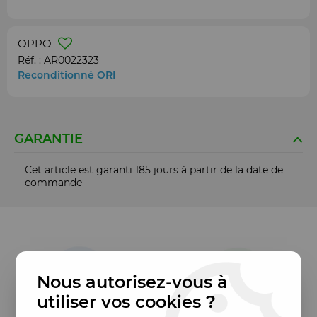
OPPO
Réf. :
AR0022323
Reconditionné ORI
GARANTIE
Cet article est garanti 185 jours à partir de la date de
commande
Nous autorisez-vous à
utiliser vos cookies ?