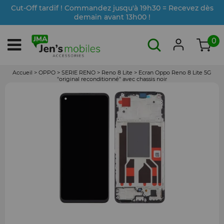
Cut-Off tardif ! Commandez jusqu'à 19h30 = Recevez dès
demain avant 13h00 !
0
Accueil
>
OPPO
>
SERIE RENO
>
Reno 8 Lite
>
Ecran Oppo Reno 8 Lite 5G
"original reconditionné" avec chassis noir