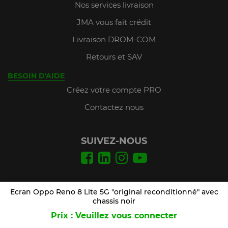
Nos services livraison
JMA vous fait crédit
Livraison DROM-COM
Retours et SAV
BESOIN D'AIDE
Créez votre compte PRO
Contactez nous
SUIVEZ-NOUS
Conditions Générales de Vente
Ecran Oppo Reno 8 Lite 5G "original reconditionné" avec
Mentions légales
chassis noir
Prix : Veuillez vous connecter
Plan du site