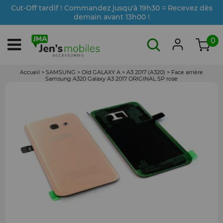
Cut-Off tardif ! Commandez jusqu'à 19h30 = Recevez dès
demain avant 13h00 !
0
Accueil
>
SAMSUNG
>
Old GALAXY A
>
A3 2017 (A320)
>
Face arrière
Samsung A320 Galaxy A3 2017 ORIGINAL SP rose