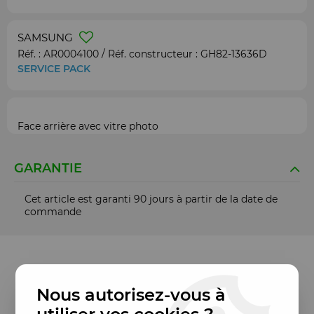
SAMSUNG
Réf. :
AR0004100
/ Réf. constructeur :
GH82-13636D
SERVICE PACK
Face arrière avec vitre photo
GARANTIE
Cet article est garanti 90 jours à partir de la date de
commande
Nous autorisez-vous à