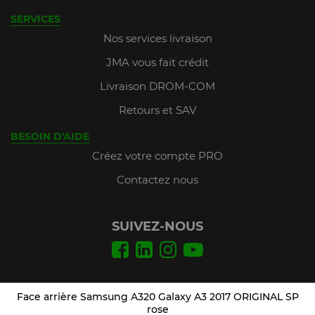
SERVICES
Nos services livraison
JMA vous fait crédit
Livraison DROM-COM
Retours et SAV
BESOIN D'AIDE
Créez votre compte PRO
Contactez nous
SUIVEZ-NOUS
Conditions Générales de Vente
Face arrière Samsung A320 Galaxy A3 2017 ORIGINAL SP
Mentions légales
rose