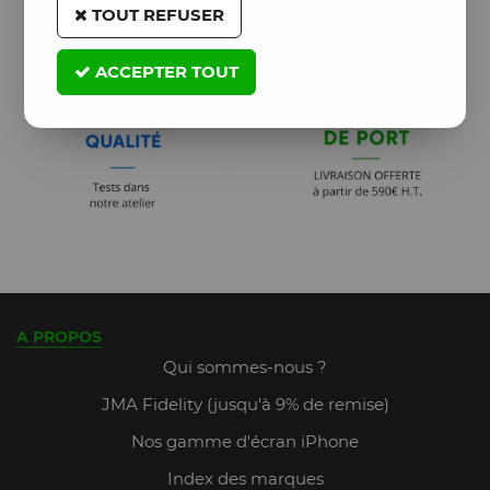
TOUT REFUSER
ACCEPTER TOUT
A PROPOS
Qui sommes-nous ?
JMA Fidelity (jusqu'à 9% de remise)
Nos gamme d'écran iPhone
Index des marques