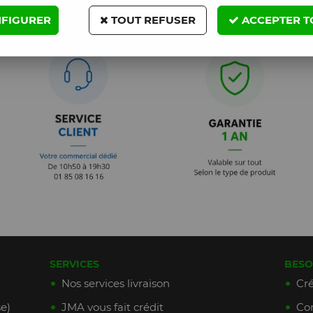
FIGURER
TOUT REFUSER
ACCEPTER T
SERVICES
BESO
Nos services livraison
Cré
e)
JMA vous fait crédit
Con