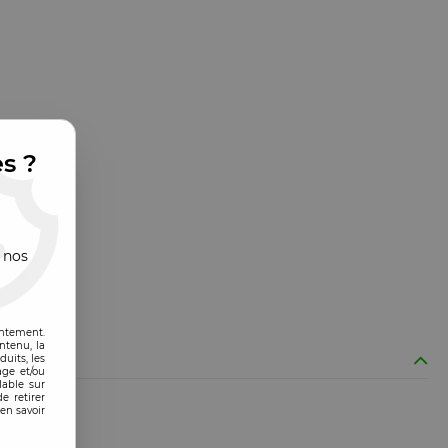
es ?
 nos
entement.
ntenu, la
uits, les
age et/ou
lable sur
e retirer
en savoir