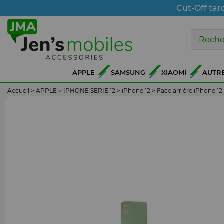
Cut-Off tar
APPLE
SAMSUNG
XIAOMI
AUTR
Accueil
>
APPLE
>
IPHONE SERIE 12
>
iPhone 12
>
Face arrière iPhone 1