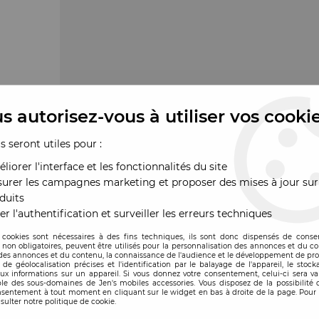
s autorisez-vous à utiliser vos cooki
us seront utiles pour :
liorer l'interface et les fonctionnalités du site
urer les campagnes marketing et proposer des mises à jour sur
duits
er l'authentification et surveiller les erreurs techniques
 cookies sont nécessaires à des fins techniques, ils sont donc dispensés de cons
, non obligatoires, peuvent être utilisés pour la personnalisation des annonces et du co
es annonces et du contenu, la connaissance de l'audience et le développement de prod
de géolocalisation précises et l'identification par le balayage de l'appareil, le stock
aux informations sur un appareil. Si vous donnez votre consentement, celui-ci sera va
le des sous-domaines de Jen's mobiles accessories. Vous disposez de la possibilité d
ande
nsentement à tout moment en cliquant sur le widget en bas à droite de la page. Pour 
sulter notre politique de cookie.