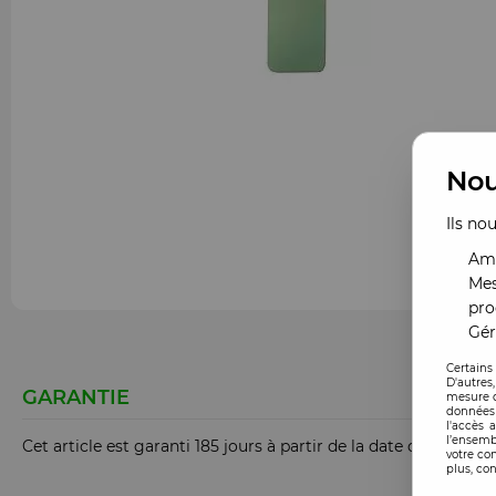
Nou
Ils no
Amé
Mes
pro
Gér
Certains
D'autres
GARANTIE
mesure d
données 
l'accès 
l’ensemb
Cet article est garanti 185 jours à partir de la date de comm
votre co
plus, con