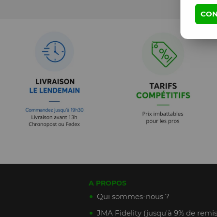
CON
A PROPOS
Qui sommes-nous ?
JMA Fidelity (jusqu'à 9% de remis