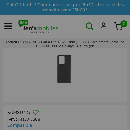
Cut-Off tardif ! Commandez jusqu'à 19h30 = Recevez dès
demain avant 13h00 !
0
Accueil
>
SAMSUNG
>
GALAXY S
>
S20 Ultra (G988)
>
Face arrière Samsung
G988B/G988BZ Galaxy S20 Ultra gris
SAMSUNG
Réf. :
AR0017388
Compatible