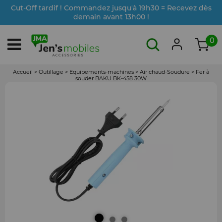
Cut-Off tardif ! Commandez jusqu'à 19h30 = Recevez dès
demain avant 13h00 !
0
Accueil
>
Outillage
>
Equipements-machines
>
Air chaud-Soudure
>
Fer à
souder BAKU BK-458 30W