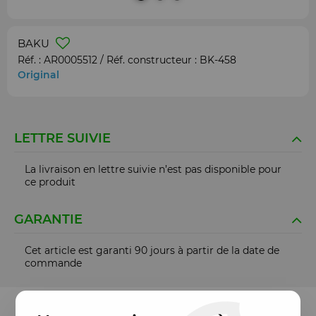
BAKU
Réf. :
AR0005512
/ Réf. constructeur :
BK-458
Original
LETTRE SUIVIE
La livraison en lettre suivie n’est pas disponible pour
ce produit
GARANTIE
Cet article est garanti 90 jours à partir de la date de
commande