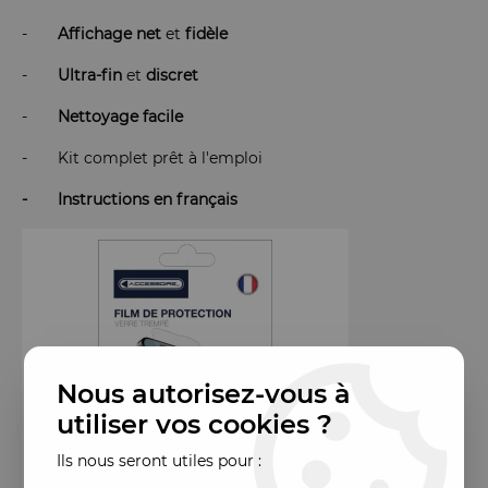
-
Affichage
net
et
fidèle
-
Ultra-fin
et
discret
-
Nettoyage
facile
- Kit complet prêt à l'emploi
- Instructions en français
Nous autorisez-vous à
utiliser vos cookies ?
Ils nous seront utiles pour :