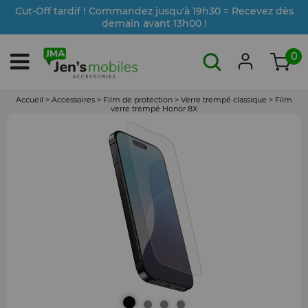
Cut-Off tardif ! Commandez jusqu'à 19h30 = Recevez dès
demain avant 13h00 !
0
Accueil
>
Accessoires
>
Film de protection
>
Verre trempé classique
>
Film
verre trempé Honor 8X