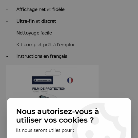
-
Affichage
net
et
fidèle
-
Ultra-fin
et
discret
-
Nettoyage
facile
- Kit complet prêt à l'emploi
- Instructions en français
Nous autorisez-vous à
utiliser vos cookies ?
Ils nous seront utiles pour :