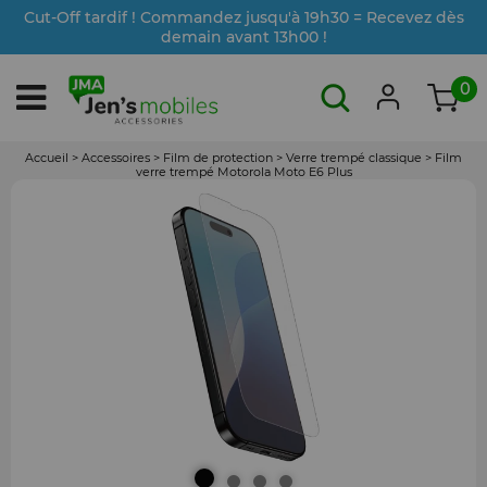
Cut-Off tardif ! Commandez jusqu'à 19h30 = Recevez dès
demain avant 13h00 !
0
Accueil
>
Accessoires
>
Film de protection
>
Verre trempé classique
>
Film
verre trempé Motorola Moto E6 Plus