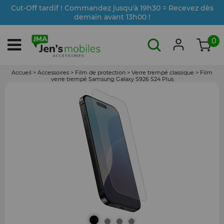
Cut-Off tardif ! Commandez jusqu'à 19h30 = Recevez dès
demain avant 13h00 !
0
Accueil
>
Accessoires
>
Film de protection
>
Verre trempé classique
>
Film
verre trempé Samsung Galaxy S926 S24 Plus