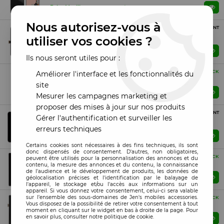
Prix : Veuillez vous connecter
Nous autorisez-vous à
OLED
PROCHAINEMENT
Ecran Google Pixel 5 OLED noir
utiliser vos cookies ?
Prix : Veuillez vous connecter
ME PRÉVENIR
Ils nous seront utiles pour :
OLED
EN STOCK
Améliorer l'interface et les fonctionnalités du
Ecran Google Pixel 8 OLED noir
site
Prix : Veuillez vous connecter
Mesurer les campagnes marketing et
proposer des mises à jour sur nos produits
OLED
PROCHAINEMENT
Gérer l'authentification et surveiller les
Ecran Google Pixel 9 OLED noir
erreurs techniques
Prix : Veuillez vous connecter
ME PRÉVENIR
Certains cookies sont nécessaires à des fins techniques, ils sont
donc dispensés de consentement. D'autres, non obligatoires,
OLED
EN STOCK
peuvent être utilisés pour la personnalisation des annonces et du
Ecran Google Pixel 7 OLED avec chassis noir
contenu, la mesure des annonces et du contenu, la connaissance
de l'audience et le développement de produits, les données de
Prix : Veuillez vous connecter
géolocalisation précises et l'identification par le balayage de
l'appareil, le stockage et/ou l'accès aux informations sur un
appareil. Si vous donnez votre consentement, celui-ci sera valable
OLED
sur l’ensemble des sous-domaines de Jen's mobiles accessories.
EN STOCK
Vous disposez de la possibilité de retirer votre consentement à tout
Ecran Google Pixel 7A OLED avec chassis noir
moment en cliquant sur le widget en bas à droite de la page. Pour
en savoir plus, consulter notre politique de cookie.
Prix : Veuillez vous connecter