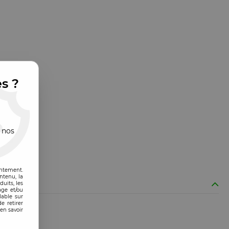
es ?
 nos
entement.
ntenu, la
uits, les
age et/ou
lable sur
e retirer
en savoir