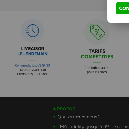
CON
A PROPOS
Qui sommes-nous ?
JMA Fidelity (jusqu'à 9% de remis