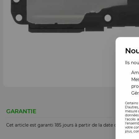
Nou
Ils no
Amé
Mes
pro
Gér
Certains
D'autres
GARANTIE
mesure d
données 
l'accès 
l’ensemb
Cet article est garanti 185 jours à partir de la date de comm
votre co
plus, con