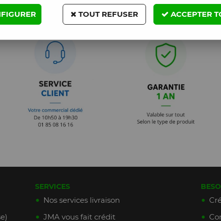
FIGURER
TOUT REFUSER
ACCEPTER T
SERVICES
BESO
Nos services livraison
Cré
e)
JMA vous fait crédit
Con