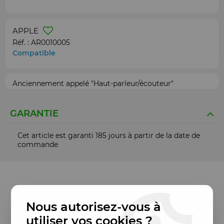
APPLE
Réf. :
AR0010005
Compatible
Anciennement appelé "Haut-parleur/écouteur"
GARANTIE
Cet article est garanti 185 jours à partir de la date de
commande
Nous autorisez-vous à
utiliser vos cookies ?