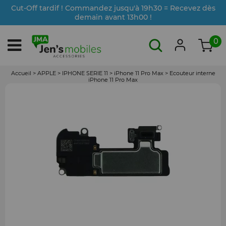
Cut-Off tardif ! Commandez jusqu'à 19h30 = Recevez dès
demain avant 13h00 !
0
Accueil
>
APPLE
>
IPHONE SERIE 11
>
iPhone 11 Pro Max
>
Ecouteur interne
iPhone 11 Pro Max