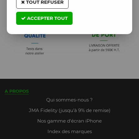
TOUT REFUSER
ACCEPTER TOUT
A PROPOS
Qui sommes-nous ?
JMA Fidelity (jusqu'à 9% de remise)
Nos gamme d'écran iPhone
Index des marques