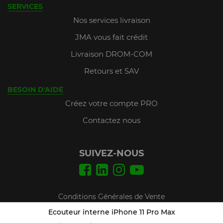
SERVICES
Nos services livraison
JMA vous fait crédit
Livraison DROM-COM
Retours et SAV
BESOIN D'AIDE
Créez votre compte PRO
Contactez nous
SUIVEZ-NOUS
Conditions Générales de Vente
Mentions légales
Ecouteur interne iPhone 11 Pro Max