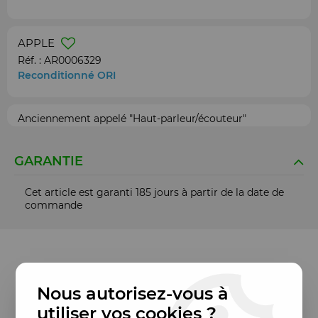
APPLE
Réf. :
AR0006329
Reconditionné ORI
Anciennement appelé "Haut-parleur/écouteur"
GARANTIE
Cet article est garanti 185 jours à partir de la date de
commande
Nous autorisez-vous à
utiliser vos cookies ?