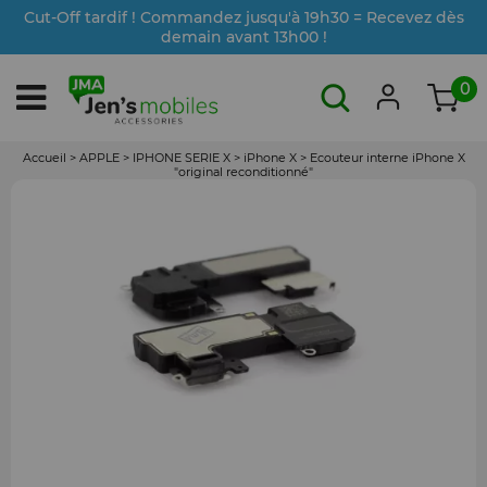
Cut-Off tardif ! Commandez jusqu'à 19h30 = Recevez dès
demain avant 13h00 !
0
Accueil
>
APPLE
>
IPHONE SERIE X
>
iPhone X
>
Ecouteur interne iPhone X
"original reconditionné"