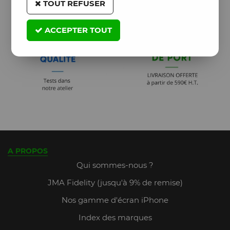
TOUT REFUSER
ACCEPTER TOUT
A PROPOS
Qui sommes-nous ?
JMA Fidelity (jusqu'à 9% de remise)
Nos gamme d'écran iPhone
Index des marques