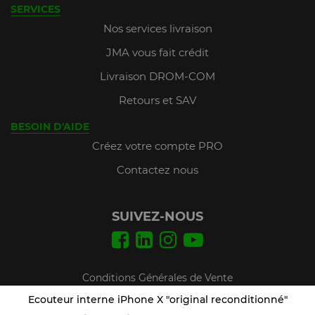
SERVICES
Nos services livraison
JMA vous fait crédit
Livraison DROM-COM
Retours et SAV
BESOIN D'AIDE
Créez votre compte PRO
Contactez nous
SUIVEZ-NOUS
Conditions Générales de Vente
Mentions légales
Ecouteur interne iPhone X "original reconditionné"