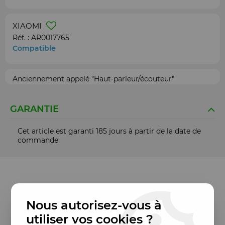
XIAOMI
Réf. :
AR0017765
Compatible
Anciennement appelé "Haut-parleur/écouteur"
GARANTIE
Cet article est garanti 185 jours à partir de la date de
commande
Nous autorisez-vous à
utiliser vos cookies ?