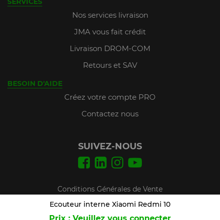
SERVICES
Nos services livraison
JMA vous fait crédit
Livraison DROM-COM
Retours et SAV
BESOIN D'AIDE
Créez votre compte PRO
Contactez nous
SUIVEZ-NOUS
Conditions Générales de Vente
Mentions légales
Ecouteur interne Xiaomi Redmi 10
Prix : Veuillez vous connecter
Plan du site