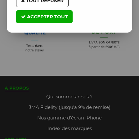
TOUT REFUSER
ACCEPTER TOUT
A PROPOS
Qui sommes-nous ?
JMA Fidelity (jusqu'à 9% de remise)
Nos gamme d'écran iPhone
Index des marques