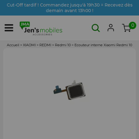
Cut-Off tardif ! Commandez jusqu'à 19h30 = Recevez dès
demain avant 13h00 !
0
Accueil
>
XIAOMI
>
REDMI
>
Redmi 10
>
Ecouteur interne Xiaomi Redmi 10