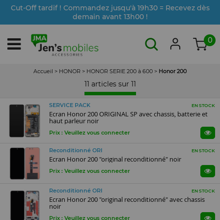
Cut-Off tardif ! Commandez jusqu'à 19h30 = Recevez dès
demain avant 13h00 !
0
Accueil
>
HONOR
>
HONOR SERIE 200 à 600
>
Honor 200
11 articles sur
11
SERVICE PACK
EN STOCK
Ecran Honor 200 ORIGINAL SP avec chassis, batterie et
haut parleur noir
Prix : Veuillez vous connecter
Reconditionné ORI
EN STOCK
Ecran Honor 200 "original reconditionné" noir
Prix : Veuillez vous connecter
Reconditionné ORI
EN STOCK
Ecran Honor 200 "original reconditionné" avec chassis
noir
Prix : Veuillez vous connecter