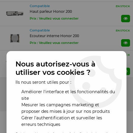
Compatible
EN STOCK
Haut parleur Honor 200
Prix : Veuillez vous connecter
Compatible
EN STOCK
Ecouteur interne Honor 200
Prix : Veuillez vous connecter
Reconditionné ORI
EN STOCK
Nappe flex connecteur de charge pour HONOR 200
Nous autorisez-vous à
"original reconditionné"
utiliser vos cookies ?
Prix : Veuillez vous connecter
Ils nous seront utiles pour :
11 articles sur
11
Améliorer l'interface et les fonctionnalités du
site
Mesurer les campagnes marketing et
proposer des mises à jour sur nos produits
Gérer l'authentification et surveiller les
erreurs techniques