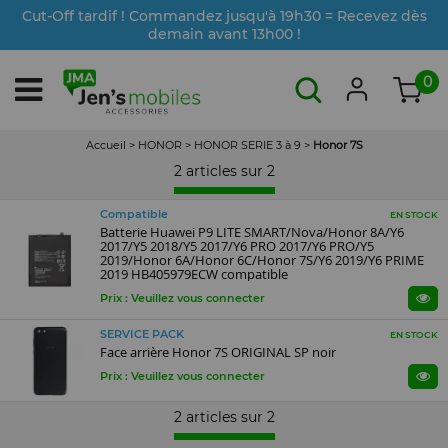
Cut-Off tardif ! Commandez jusqu'à 19h30 = Recevez dès
demain avant 13h00 !
0
Accueil
>
HONOR
>
HONOR SERIE 3 à 9
>
Honor 7S
2 articles sur
2
Compatible
EN STOCK
Batterie Huawei P9 LITE SMART/Nova/Honor 8A/Y6
2017/Y5 2018/Y5 2017/Y6 PRO 2017/Y6 PRO/Y5
2019/Honor 6A/Honor 6C/Honor 7S/Y6 2019/Y6 PRIME
2019 HB405979ECW compatible
Prix : Veuillez vous connecter
SERVICE PACK
EN STOCK
Face arrière Honor 7S ORIGINAL SP noir
Prix : Veuillez vous connecter
2 articles sur
2