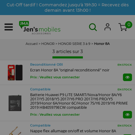
Cut-Off tardif ! Commandez jusqu'à 19h30 = Recevez dès
demain avant 13h00 !
0
Accueil
>
HONOR
>
HONOR SERIE 3 à 9
>
Honor 8A
3 articles sur
3
Reconditionné ORI
EN STOCK
Ecran Honor 8A "original reconditionné" noir
Prix : Veuillez vous connecter
Compatible
EN STOCK
Batterie Huawei P9 LITE SMART/Nova/Honor 8A/Y6
2017/Y5 2018/Y5 2017/Y6 PRO 2017/Y6 PRO/Y5
2019/Honor 6A/Honor 6C/Honor 7S/Y6 2019/Y6 PRIME
2019 HB405979ECW compatible
Prix : Veuillez vous connecter
Compatible
EN STOCK
Nappe flex allumage on/off et volume Honor 8A