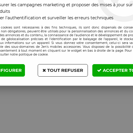
urer les campagnes marketing et proposer des mises à jour sur
duits
er l'authentification et surveiller les erreurs techniques
 cookies sont nécessaires à des fins techniques, ils sont donc dispensés de cons
, non obligatoires, peuvent être utilisés pour la personnalisation des annonces et du co
es annonces et du contenu, la connaissance de l'audience et le développement de prod
de géolocalisation précises et l'identification par le balayage de l'appareil, le stock
aux informations sur un appareil. Si vous donnez votre consentement, celui-ci sera va
le des sous-domaines de Jen's mobiles accessories. Vous disposez de la possibilité d
nsentement à tout moment en cliquant sur le widget en bas à droite de la page. Pour 
sulter notre politique de cookie.
FIGURER
TOUT REFUSER
ACCEPTER T