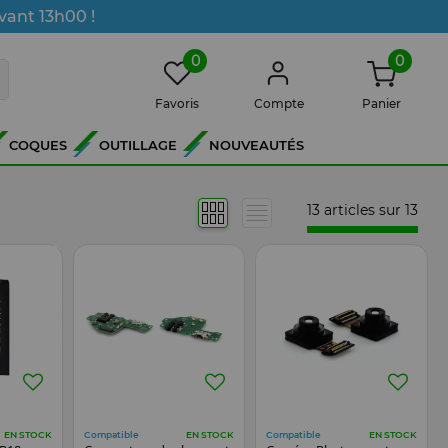
vant 13h00 !
0
0
Favoris
Compte
Panier
COQUES
OUTILLAGE
NOUVEAUTÉS
13 articles sur
13
Compatible
Compatible
EN STOCK
EN STOCK
EN STOCK