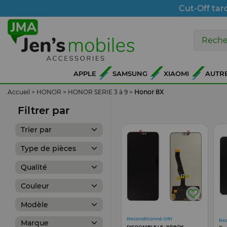
Cut-Off tar
APPLE
SAMSUNG
XIAOMI
AUTR
Accueil
>
HONOR
>
HONOR SERIE 3 à 9
>
Honor 8X
Filtrer par
Trier par
Type de pièces
Qualité
Couleur
Modèle
Reconditionné ORI
Re
Marque
DISPONIBLE LE : 11/08/26