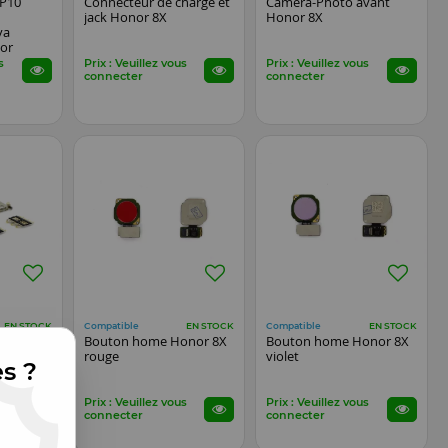
 P10
Connecteur de charge et
Caméra-Photo avant
jack Honor 8X
Honor 8X
va
or
EW
s
Prix : Veuillez vous
Prix : Veuillez vous
connecter
connecter
CW
Compatible
Compatible
EN STOCK
EN STOCK
EN STOCK
ouder
Bouton home Honor 8X
Bouton home Honor 8X
rouge
violet
es ?
s
Prix : Veuillez vous
Prix : Veuillez vous
connecter
connecter