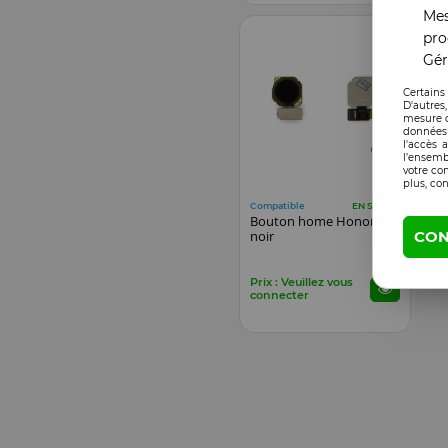
Mes
pro
Gér
Certains
D'autres
mesure d
données 
l'accès 
l’ensemb
votre co
plus, con
Compatible
EN STOCK
Bouton home Honor 8X
CON
noir
Prix : Veuillez vous
connecter