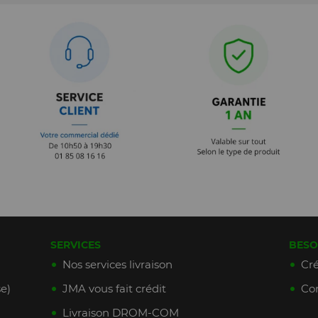
SERVICES
BESO
Nos services livraison
Cré
e)
JMA vous fait crédit
Con
Livraison DROM-COM