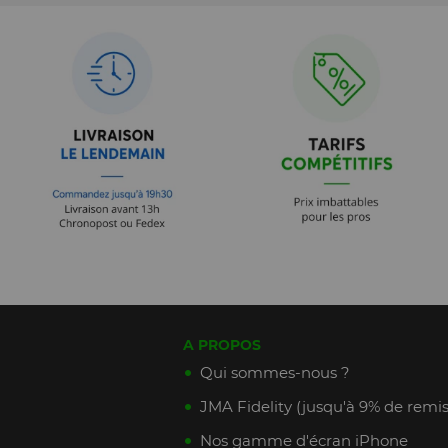
A PROPOS
Qui sommes-nous ?
JMA Fidelity (jusqu'à 9% de remis
Nos gamme d'écran iPhone