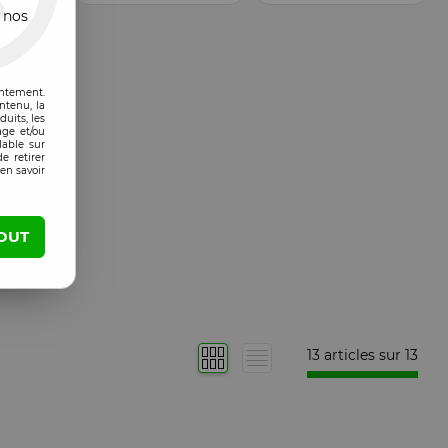
 nos
entement.
ntenu, la
uits, les
age et/ou
lable sur
e retirer
en savoir
OUT
13 articles sur
13