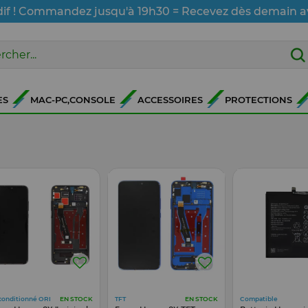
dif ! Commandez jusqu'à 19h30 = Recevez dès demain a
ES
MAC-PC,CONSOLE
ACCESSOIRES
PROTECTIONS
conditionné ORI
TFT
Compatible
EN STOCK
EN STOCK