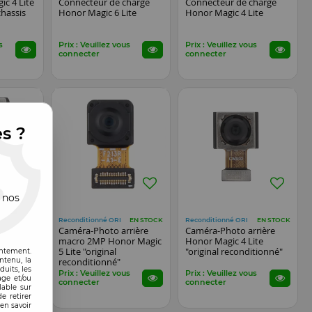
ic 4 Lite
Connecteur de charge
Connecteur de charge
chassis
Honor Magic 6 Lite
Honor Magic 4 Lite
s
Prix : Veuillez vous
Prix : Veuillez vous
connecter
connecter
es ?
 nos
Reconditionné ORI
Reconditionné ORI
EN STOCK
EN STOCK
EN STOCK
rière
Caméra-Photo arrière
Caméra-Photo arrière
 Honor
macro 2MP Honor Magic
Honor Magic 4 Lite
5 Lite "original
"original reconditionné"
entement.
ntenu, la
reconditionné"
uits, les
s
Prix : Veuillez vous
Prix : Veuillez vous
age et/ou
connecter
connecter
lable sur
e retirer
en savoir