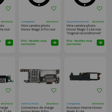
Compatible
Reconditionné ORI
EN STOCK
EN STOCK
EN STOCK
oto
Vitre caméra-photo
Vitre caméra-photo
te noir
Honor Magic 6 Pro noir
Honor Magic 5 Lite noir
"original reconditionné"
s
Prix : Veuillez vous
Prix : Veuillez vous
connecter
connecter
SERVICE PACK
Compatible
EN STOCK
EN STOCK
EN STOCK
harge
Connecteur de charge
Ecouteur interne Honor
c 7 Lite
Honor Magic 8 Pro
Magic 6 Lite