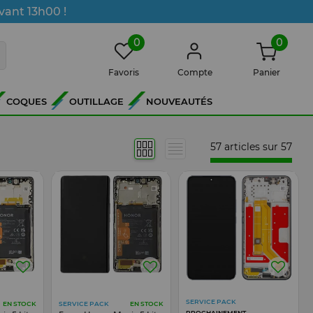
vant 13h00 !
0
0
Favoris
Compte
Panier
COQUES
OUTILLAGE
NOUVEAUTÉS
57 articles sur
57
SERVICE PACK
SERVICE PACK
EN STOCK
EN STOCK
PROCHAINEMENT