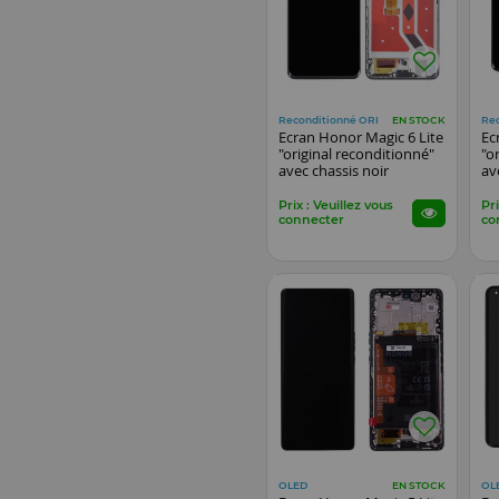
Reconditionné ORI
Re
EN STOCK
Ecran Honor Magic 6 Lite
Ec
"original reconditionné"
"o
avec chassis noir
av
Prix : Veuillez vous
Pri
connecter
co
OLED
OL
EN STOCK