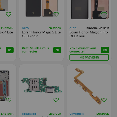
OLED
OLED
EN STOCK
EN STOCK
PROCHAINEMENT
ic 4 Lite
Ecran Honor Magic 5 Lite
Ecran Honor Magic 4 Pro
OLED noir
OLED noir
s
Prix : Veuillez vous
Prix : Veuillez vous
connecter
connecter
ME PRÉVENIR
Compatible
Compatible
EN STOCK
EN STOCK
EN STOCK