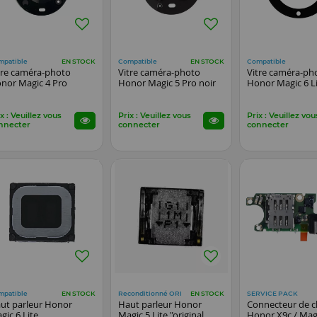
mpatible
Compatible
Compatible
EN STOCK
EN STOCK
tre caméra-photo
Vitre caméra-photo
Vitre caméra-ph
nor Magic 4 Pro
Honor Magic 5 Pro noir
Honor Magic 6 Li
x : Veuillez vous
Prix : Veuillez vous
Prix : Veuillez vou
nnecter
connecter
connecter
mpatible
Reconditionné ORI
SERVICE PACK
EN STOCK
EN STOCK
ut parleur Honor
Haut parleur Honor
Connecteur de c
gic 6 Lite
Magic 5 Lite "original
Honor X9c / Magi