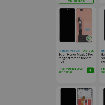
ME PRÉVENIR
Reconditionné ORI
Re
EN STOCK
Ecran Honor Magic 5 Pro
Ec
"original reconditionné"
"o
noir
no
Prix : Veuillez vous
Pri
connecter
co