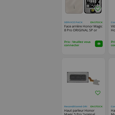
SERVICE PACK
Co
EN STOCK
Face arrière Honor Magic
Vi
8 Pro ORIGINAL SP or
Ho
Prix : Veuillez vous
Pri
connecter
co
Reconditionné ORI
Co
EN STOCK
Haut parleur Honor
Ha
Magic 5 Pro "original
Ma