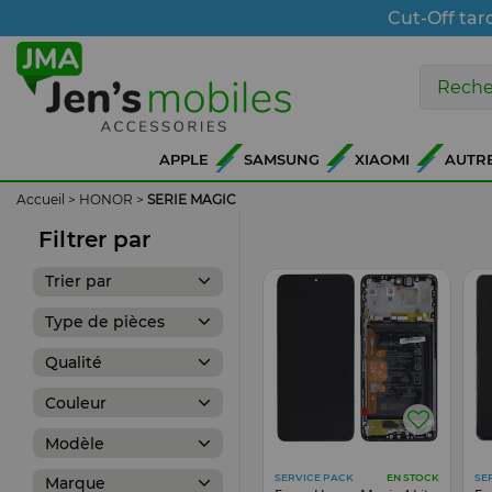
Cut-Off tar
APPLE
SAMSUNG
XIAOMI
AUTR
Accueil
>
HONOR
>
SERIE MAGIC
Filtrer par
Trier par
Type de pièces
Qualité
Couleur
Modèle
SERVICE PACK
SE
EN STOCK
Marque