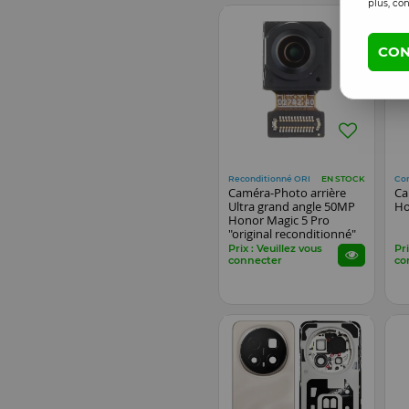
plus, con
CON
Reconditionné ORI
Co
EN STOCK
Caméra-Photo arrière
Ca
Ultra grand angle 50MP
Ho
Honor Magic 5 Pro
"original reconditionné"
Prix : Veuillez vous
Pri
connecter
co