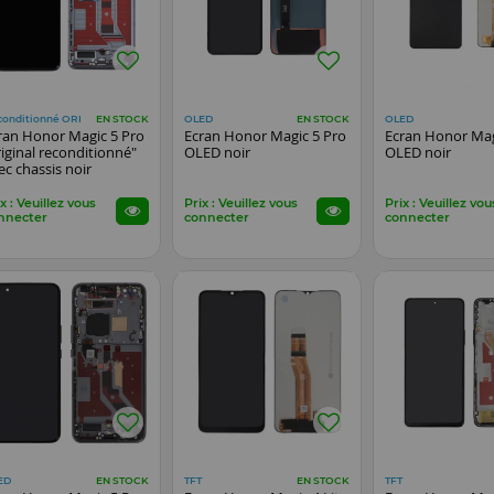
conditionné ORI
OLED
OLED
EN STOCK
EN STOCK
ran Honor Magic 5 Pro
Ecran Honor Magic 5 Pro
Ecran Honor Mag
riginal reconditionné"
OLED noir
OLED noir
ec chassis noir
x : Veuillez vous
Prix : Veuillez vous
Prix : Veuillez vou
nnecter
connecter
connecter
ED
TFT
TFT
EN STOCK
EN STOCK