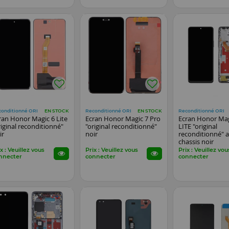
conditionné ORI
Reconditionné ORI
Reconditionné ORI
EN STOCK
EN STOCK
ran Honor Magic 6 Lite
Ecran Honor Magic 7 Pro
Ecran Honor Mag
riginal reconditionné"
"original reconditionné"
LITE "original
ir
noir
reconditionné" 
chassis noir
x : Veuillez vous
Prix : Veuillez vous
Prix : Veuillez vou
nnecter
connecter
connecter