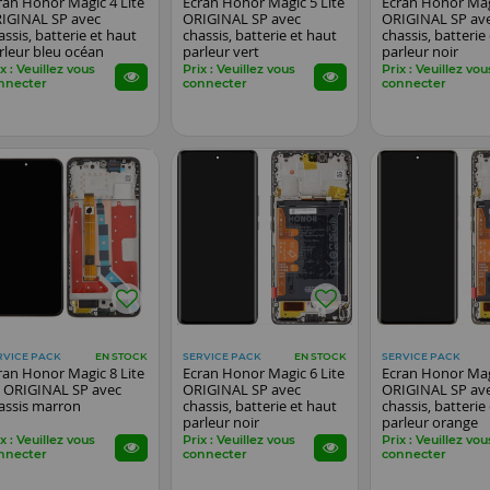
ran Honor Magic 4 Lite
Ecran Honor Magic 5 Lite
Ecran Honor Mag
IGINAL SP avec
ORIGINAL SP avec
ORIGINAL SP av
assis, batterie et haut
chassis, batterie et haut
chassis, batterie
rleur bleu océan
parleur vert
parleur noir
x : Veuillez vous
Prix : Veuillez vous
Prix : Veuillez vou
nnecter
connecter
connecter
RVICE PACK
SERVICE PACK
SERVICE PACK
EN STOCK
EN STOCK
ran Honor Magic 8 Lite
Ecran Honor Magic 6 Lite
Ecran Honor Mag
 ORIGINAL SP avec
ORIGINAL SP avec
ORIGINAL SP av
assis marron
chassis, batterie et haut
chassis, batterie
parleur noir
parleur orange
x : Veuillez vous
Prix : Veuillez vous
Prix : Veuillez vou
nnecter
connecter
connecter