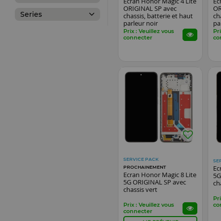
Ecran Honor Magic 4 Lite
Ec
ORIGINAL SP avec
OR
Series
chassis, batterie et haut
ch
parleur noir
pa
Prix : Veuillez vous
Pri
connecter
co
SERVICE PACK
SE
Ec
PROCHAINEMENT
Ecran Honor Magic 8 Lite
5G
5G ORIGINAL SP avec
ch
chassis vert
Pri
Prix : Veuillez vous
co
connecter