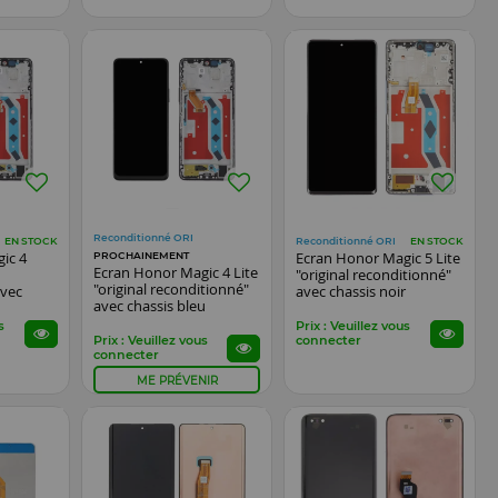
Reconditionné ORI
Reconditionné ORI
EN STOCK
EN STOCK
ic 4
Ecran Honor Magic 5 Lite
PROCHAINEMENT
Ecran Honor Magic 4 Lite
"original reconditionné"
"original reconditionné"
avec
avec chassis noir
avec chassis bleu
s
Prix : Veuillez vous
Prix : Veuillez vous
connecter
connecter
ME PRÉVENIR