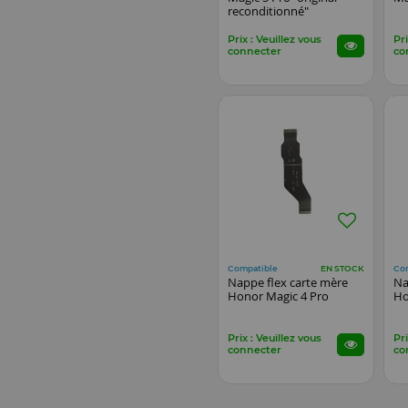
reconditionné"
Prix : Veuillez vous
Pri
connecter
co
Compatible
Co
EN STOCK
Nappe flex carte mère
Na
Honor Magic 4 Pro
Ho
Prix : Veuillez vous
Pri
connecter
co