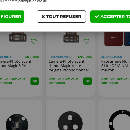
sulter notre politique de cookie.
FIGURER
TOUT REFUSER
ACCEPTER T
mpatible
Reconditionné ORI
SERVICE PACK
EN STOCK
EN STOCK
méra-Photo avant
Caméra-Photo avant
Face arrière Ho
nor Magic 5 Pro
Honor Magic 4 Lite
8 Lite ORIGINAL
"original reconditionné"
marron
x : Veuillez vous
Prix : Veuillez vous
Prix : Veuillez vou
nnecter
connecter
connecter