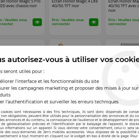
ran Honor Magic 5 Pro
Ecran Honor Magic 4 Lite
Ecran Honor Mag
ED avec chassis noir
4G/5G TFT noir
4G/5G TFT avec 
noir
x : Veuillez vous
Prix : Veuillez vous
Prix : Veuillez vou
nnecter
connecter
connecter
s autorisez-vous à utiliser vos cooki
us seront utiles pour :
liorer l'interface et les fonctionnalités du site
urer les campagnes marketing et proposer des mises à jour sur
duits
mpatible
Reconditionné ORI
Compatible
EN STOCK
EN STOCK
er l'authentification et surveiller les erreurs techniques
nnecteur de charge
Connecteur de charge
Caméra-Photo ar
nor Magic 6 Pro
Honor Magic 4 Lite
principale 50MP
"original reconditionné"
Magic 5 Pro
 cookies sont nécessaires à des fins techniques, ils sont donc dispensés de cons
, non obligatoires, peuvent être utilisés pour la personnalisation des annonces et du co
es annonces et du contenu, la connaissance de l'audience et le développement de prod
x : Veuillez vous
Prix : Veuillez vous
Prix : Veuillez vou
de géolocalisation précises et l'identification par le balayage de l'appareil, le stock
nnecter
connecter
connecter
aux informations sur un appareil. Si vous donnez votre consentement, celui-ci sera va
le des sous-domaines de Jen's mobiles accessories. Vous disposez de la possibilité d
nsentement à tout moment en cliquant sur le widget en bas à droite de la page. Pour 