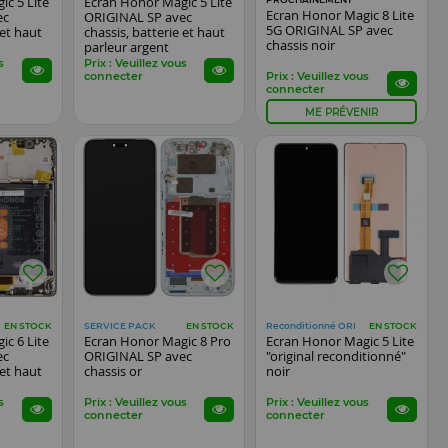
ic 5 Lite
Ecran Honor Magic 5 Lite
Ecran Honor Magic 8 Lite
ec
ORIGINAL SP avec
5G ORIGINAL SP avec
 et haut
chassis, batterie et haut
chassis noir
parleur argent
s
Prix : Veuillez vous
connecter
Prix : Veuillez vous
connecter
ME PRÉVENIR
SERVICE PACK
Reconditionné ORI
EN STOCK
EN STOCK
EN STOCK
ic 6 Lite
Ecran Honor Magic 8 Pro
Ecran Honor Magic 5 Lite
ec
ORIGINAL SP avec
"original reconditionné"
 et haut
chassis or
noir
s
Prix : Veuillez vous
Prix : Veuillez vous
connecter
connecter