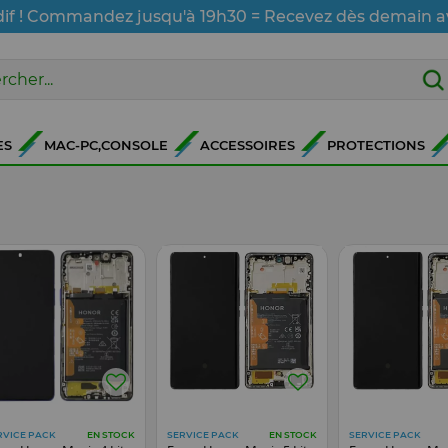
dif ! Commandez jusqu'à 19h30 = Recevez dès demain a
ES
MAC-PC,CONSOLE
ACCESSOIRES
PROTECTIONS
RVICE PACK
SERVICE PACK
SERVICE PACK
EN STOCK
EN STOCK