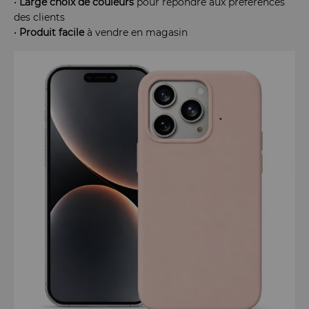
•
Large
choix
de
couleurs
pour répondre aux préférences
des clients
•
Produit
facile
à vendre en magasin