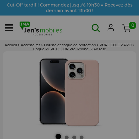
Cut-Off tardif ! Commandez jusqu'à 19h30 = Recevez dès
demain avant 13h00 !
0
Accueil
>
Accessoires
>
Housse et coque de protection
>
PURE COLOR PRO
>
Coque PURE COLOR Pro iPhone 17 Air rose