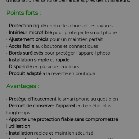
d'installation et sa forte demande auprès des utilisateurs.
Points forts :
•
Protection rigide
contre les chocs et les rayures
•
Intérieur
microfibre
pour protéger le smartphone
•
Ajustement
précis
pour un maintien parfait
•
Accès
facile
aux boutons et connectiques
•
Bords
surélevés
pour protéger l’appareil photo
•
Installation
simple
et
rapide
•
Disponible
en plusieurs couleurs
•
Produit
adapté
à la revente en boutique
Avantages :
•
Protège
efficacement
le smartphone au quotidien
•
Permet
de
conserver
l’appareil
en bon état plus
longtemps
• Apporte une protection fiable sans compromettre
l'utilisation
•
Installation
rapide et maintien sécurisé