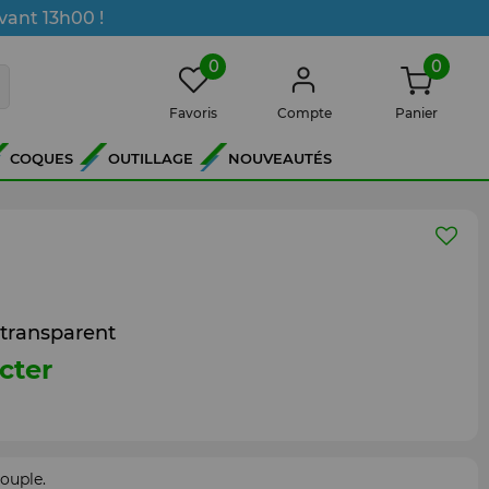
vant 13h00 !
0
0
Favoris
Compte
Panier
COQUES
OUTILLAGE
NOUVEAUTÉS
transparent
cter
ouple.