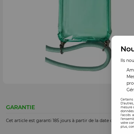
Nou
Ils no
Amé
Mes
pro
Gér
Certains
D'autres
GARANTIE
mesure d
données 
l'accès 
l’ensemb
Cet article est garanti 185 jours à partir de la date de comm
votre co
plus, con