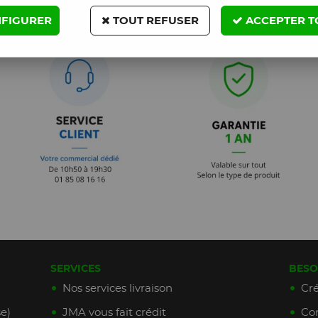
FIGURER
TOUT REFUSER
ACCEPTER T
SERVICES
BESO
Nos services livraison
Cré
e)
JMA vous fait crédit
Con