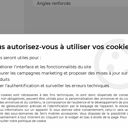
Angles renforcés
s autorisez-vous à utiliser vos cooki
us seront utiles pour :
liorer l'interface et les fonctionnalités du site
urer les campagnes marketing et proposer des mises à jour sur
duits
er l'authentification et surveiller les erreurs techniques
 cookies sont nécessaires à des fins techniques, ils sont donc dispensés de cons
, non obligatoires, peuvent être utilisés pour la personnalisation des annonces et du co
es annonces et du contenu, la connaissance de l'audience et le développement de prod
de géolocalisation précises et l'identification par le balayage de l'appareil, le stock
aux informations sur un appareil. Si vous donnez votre consentement, celui-ci sera va
le des sous-domaines de Jen's mobiles accessories. Vous disposez de la possibilité d
ande
nsentement à tout moment en cliquant sur le widget en bas à droite de la page. Pour 
sulter notre politique de cookie.