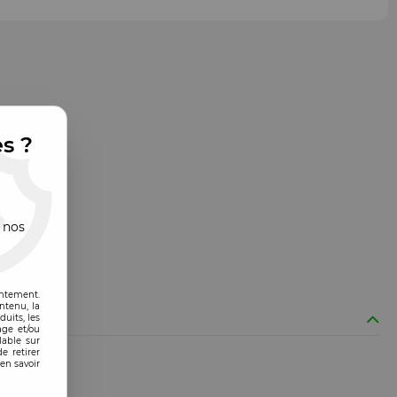
es ?
 nos
entement.
ntenu, la
uits, les
age et/ou
lable sur
e retirer
en savoir