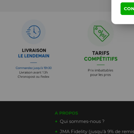
CON
A PROPOS
Qui sommes-nous ?
JMA Fidelity (jusqu'à 9% de remis