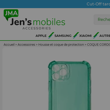
Cut-Off tar
APPLE
SAMSUNG
XIAOMI
AUTR
Accueil
>
Accessoires
>
Housse et coque de protection
>
COQUE CORD