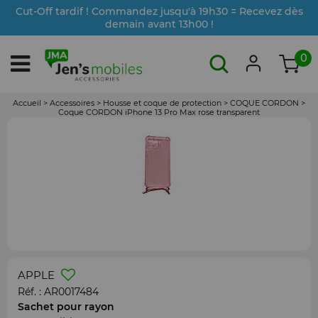
Cut-Off tardif ! Commandez jusqu'à 19h30 = Recevez dès
demain avant 13h00 !
0
Accueil
>
Accessoires
>
Housse et coque de protection
>
COQUE CORDON
>
Coque CORDON iPhone 13 Pro Max rose transparent
APPLE
Réf. :
AR0017484
Sachet pour rayon