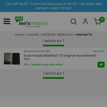
Cut-Off tardif ! Commandez jusqu'à 19h30 = Recevez dès
demain avant 13h00 !
0
Accueil
>
HUAWEI
>
MATEPAD- MEDIA PAD
>
MatePad T10
1 article sur
1
Reconditionné ORI
EN STOCK
Ecran Huawei MatePad T10 "original reconditionné"
noir
Prix : Veuillez vous connecter
1 article sur
1