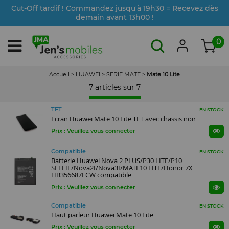
Cut-Off tardif ! Commandez jusqu'à 19h30 = Recevez dès
demain avant 13h00 !
0
Accueil
>
HUAWEI
>
SERIE MATE
>
Mate 10 Lite
7 articles sur
7
TFT
EN STOCK
Ecran Huawei Mate 10 Lite TFT avec chassis noir
Prix : Veuillez vous connecter
Compatible
EN STOCK
Batterie Huawei Nova 2 PLUS/P30 LITE/P10
SELFIE/Nova2I/Nova3I/MATE10 LITE/Honor 7X
HB356687ECW compatible
Prix : Veuillez vous connecter
Compatible
EN STOCK
Haut parleur Huawei Mate 10 Lite
Prix : Veuillez vous connecter