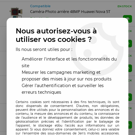
Compatible
EN STOCK
Caméra-Photo arrière 48MP Huawei Nova 5T
Prix : Veuillez vous connecter
Nous autorisez-vous à
Compatible
EN STOCK
Caméra-Photo arrière 48MP Huawei Nova Y70
utiliser vos cookies ?
Prix : Veuillez vous connecter
Ils nous seront utiles pour :
Compatible
EN STOCK
Améliorer l'interface et les fonctionnalités du
Caméra-Photo arrière 64MP Huawei Nova 8i
site
Prix : Veuillez vous connecter
Mesurer les campagnes marketing et
proposer des mises à jour sur nos produits
Reconditionné ORI
EN STOCK
Gérer l'authentification et surveiller les
Caméra-Photo arrière 2MP Huawei Nova Y70 "original
reconditionné"
erreurs techniques
Prix : Veuillez vous connecter
Certains cookies sont nécessaires à des fins techniques, ils sont
donc dispensés de consentement. D'autres, non obligatoires,
Reconditionné ORI
EN STOCK
peuvent être utilisés pour la personnalisation des annonces et du
Caméra-Photo arrière 5MP Huawei Nova Y70 "original
contenu, la mesure des annonces et du contenu, la connaissance
reconditionné"
de l'audience et le développement de produits, les données de
géolocalisation précises et l'identification par le balayage de
Prix : Veuillez vous connecter
l'appareil, le stockage et/ou l'accès aux informations sur un
appareil. Si vous donnez votre consentement, celui-ci sera valable
sur l’ensemble des sous-domaines de Jen's mobiles accessories.