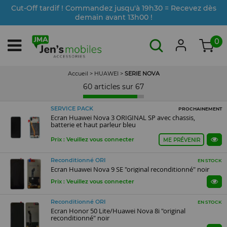
Cut-Off tardif ! Commandez jusqu'à 19h30 = Recevez dès
demain avant 13h00 !
0
Accueil
>
HUAWEI
>
SERIE NOVA
60 articles sur
67
SERVICE PACK
PROCHAINEMENT
Ecran Huawei Nova 3 ORIGINAL SP avec chassis,
batterie et haut parleur bleu
Prix : Veuillez vous connecter
ME PRÉVENIR
Reconditionné ORI
EN STOCK
Ecran Huawei Nova 9 SE "original reconditionné" noir
Prix : Veuillez vous connecter
Reconditionné ORI
EN STOCK
Ecran Honor 50 Lite/Huawei Nova 8i "original
reconditionné" noir