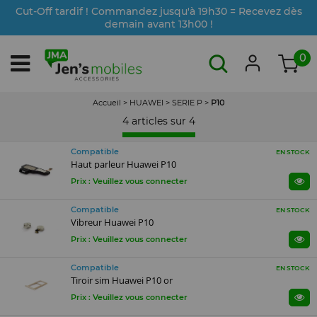
Cut-Off tardif ! Commandez jusqu'à 19h30 = Recevez dès
demain avant 13h00 !
0
Accueil
>
HUAWEI
>
SERIE P
>
P10
4 articles sur
4
Compatible
EN STOCK
Haut parleur Huawei P10
Prix : Veuillez vous connecter
Compatible
EN STOCK
Vibreur Huawei P10
Prix : Veuillez vous connecter
Compatible
EN STOCK
Tiroir sim Huawei P10 or
Prix : Veuillez vous connecter