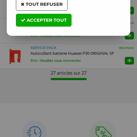
Tiroir sim Huawei P30 nacré
TOUT REFUSER
Prix : Veuillez vous connecter
ACCEPTER TOUT
Compatible
EN STOCK
Tiroir sim Huawei P30 silver/argent
Prix : Veuillez vous connecter
SERVICE PACK
EN STOCK
Autocollant batterie Huawei P30 ORIGINAL SP
Prix : Veuillez vous connecter
27 articles sur
27