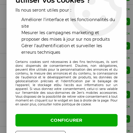
utiliser vos cookies ?
Compatible
Ils nous seront utiles pour :
EN STOCK
Nappe flex carte mère Huawei P30
Améliorer l'interface et les fonctionnalités du
Prix : Veuillez vous connecter
site
Mesurer les campagnes marketing et
Compatible
EN STOCK
Nappe flex empreinte Huawei P30
proposer des mises à jour sur nos produits
Gérer l'authentification et surveiller les
Prix : Veuillez vous connecter
erreurs techniques
Compatible
EN STOCK
Certains cookies sont nécessaires à des fins techniques, ils sont
Nappe flex allumage on/off et volume Huawei P30
donc dispensés de consentement. D'autres, non obligatoires,
peuvent être utilisés pour la personnalisation des annonces et du
Prix : Veuillez vous connecter
contenu, la mesure des annonces et du contenu, la connaissance
de l'audience et le développement de produits, les données de
géolocalisation précises et l'identification par le balayage de
Compatible
EN STOCK
l'appareil, le stockage et/ou l'accès aux informations sur un
Vibreur Huawei P30
appareil. Si vous donnez votre consentement, celui-ci sera valable
sur l’ensemble des sous-domaines de Jen's mobiles accessories.
Prix : Veuillez vous connecter
Vous disposez de la possibilité de retirer votre consentement à tout
moment en cliquant sur le widget en bas à droite de la page. Pour
en savoir plus, consulter notre politique de cookie.
Compatible
EN STOCK
Lecteur sim à souder Huawei P30
Prix : Veuillez vous connecter
CONFIGURER
Compatible
EN STOCK