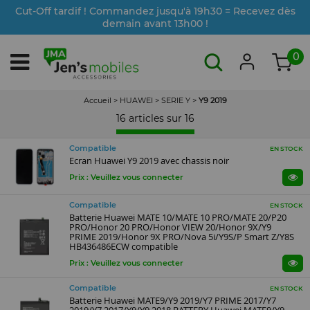
Cut-Off tardif ! Commandez jusqu'à 19h30 = Recevez dès
demain avant 13h00 !
0
Accueil
>
HUAWEI
>
SERIE Y
>
Y9 2019
16 articles sur
16
Compatible
EN STOCK
Ecran Huawei Y9 2019 avec chassis noir
Prix : Veuillez vous connecter
Compatible
EN STOCK
Batterie Huawei MATE 10/MATE 10 PRO/MATE 20/P20
PRO/Honor 20 PRO/Honor VIEW 20/Honor 9X/Y9
PRIME 2019/Honor 9X PRO/Nova 5i/Y9S/P Smart Z/Y8S
HB436486ECW compatible
Prix : Veuillez vous connecter
Compatible
EN STOCK
Batterie Huawei MATE9/Y9 2019/Y7 PRIME 2017/Y7