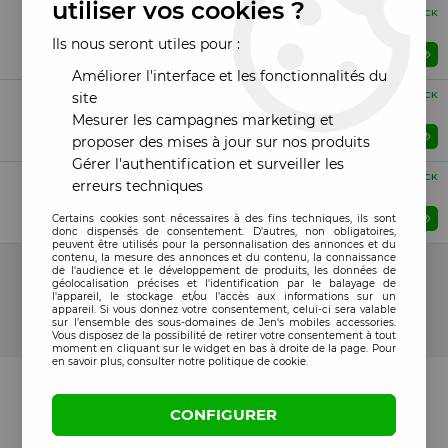
utiliser vos cookies ?
Compatible
EN STOCK
Tiroir sim Huawei Y9 2019 bleu
Ils nous seront utiles pour :
Prix : Veuillez vous connecter
Améliorer l'interface et les fonctionnalités du
Compatible
site
EN STOCK
Tiroir sim Huawei Y9 2019 noir
Mesurer les campagnes marketing et
Prix : Veuillez vous connecter
proposer des mises à jour sur nos produits
Gérer l'authentification et surveiller les
Compatible
EN STOCK
erreurs techniques
Tiroir sim Huawei Y9 2019 violet
Prix : Veuillez vous connecter
Certains cookies sont nécessaires à des fins techniques, ils sont
donc dispensés de consentement. D'autres, non obligatoires,
peuvent être utilisés pour la personnalisation des annonces et du
16 articles sur
16
contenu, la mesure des annonces et du contenu, la connaissance
de l'audience et le développement de produits, les données de
géolocalisation précises et l'identification par le balayage de
l'appareil, le stockage et/ou l'accès aux informations sur un
appareil. Si vous donnez votre consentement, celui-ci sera valable
sur l’ensemble des sous-domaines de Jen's mobiles accessories.
Vous disposez de la possibilité de retirer votre consentement à tout
moment en cliquant sur le widget en bas à droite de la page. Pour
en savoir plus, consulter notre politique de cookie.
CONFIGURER