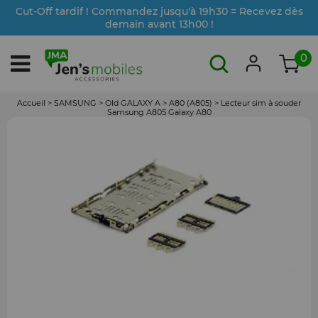
Cut-Off tardif ! Commandez jusqu'à 19h30 = Recevez dès
demain avant 13h00 !
0
Accueil
>
SAMSUNG
>
Old GALAXY A
>
A80 (A805)
>
Lecteur sim à souder
Samsung A805 Galaxy A80