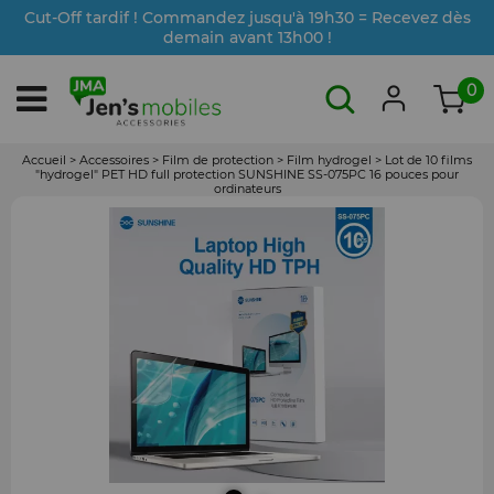
Cut-Off tardif ! Commandez jusqu'à 19h30 = Recevez dès
demain avant 13h00 !
0
Accueil
>
Accessoires
>
Film de protection
>
Film hydrogel
>
Lot de 10 films
"hydrogel" PET HD full protection SUNSHINE SS-075PC 16 pouces pour
ordinateurs