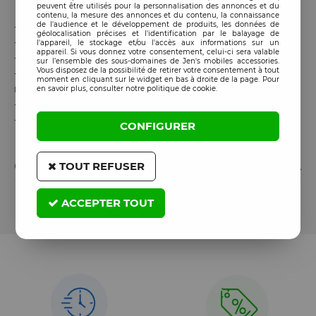
peuvent être utilisés pour la personnalisation des annonces et du
contenu, la mesure des annonces et du contenu, la connaissance
de l'audience et le développement de produits, les données de
-
Modèle
: SUNSHINE SS-U75PC.
géolocalisation précises et l'identification par le balayage de
-
Type
: Film Hydrogel PET HD full protection.
l'appareil, le stockage et/ou l'accès aux informations sur un
appareil. Si vous donnez votre consentement, celui-ci sera valable
-
Matériau
: PET haute transparence + couche hydrogel.
sur l’ensemble des sous-domaines de Jen's mobiles accessories.
Vous disposez de la possibilité de retirer votre consentement à tout
-
Compatibilité
: écrans d’ordinateurs portables (toutes
moment en cliquant sur le widget en bas à droite de la page. Pour
marques).
en savoir plus, consulter notre politique de cookie.
-
Finition
: claire, résistante, anti-rayures.
-
Pose
: sans bulles, adhérence stable.
CONFIGURER
GARANTIE
TOUT REFUSER
Cet article est garanti 185 jours à partir de la date de
ACCEPTER TOUT
commande