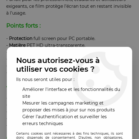
exigeants, ce film protège l’écran tout en restant invisible
à l’usage.
Points forts :
-
Protection
full screen pour PC portable.
-
Matière
PET HD ultra-transparente.
-
Surface
anti-rayures et anti-traces.
Nous autorisez-vous à
-
Adhérence
stable, installation facile et sans bulles.
-
Ultra
-
fin
, ne modifie pas la qualité d’affichage.
utiliser vos cookies ?
-
Compatible
écrans brillants ou mats
Ils nous seront utiles pour :
Avantages :
Améliorer l'interface et les fonctionnalités du
site
-
Prévient les micro-rayures et la poussière.
Mesurer les campagnes marketing et
-
Améliore la durée de vie de l’écran.
proposer des mises à jour sur nos produits
-
Nettoyage
simple
et rapide.
Gérer l'authentification et surveiller les
-
N’altère
ni
les
couleurs
, ni la luminosité.
erreurs techniques
-
Idéal
pour les ordinateurs professionnels et personnels.
Certains cookies sont nécessaires à des fins techniques, ils sont
Caractéristiques :
donc dispensés de consentement. D'autres, non obligatoires,