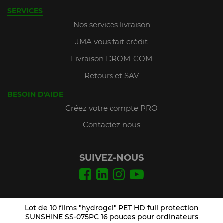
SERVICES
Nos services livraison
JMA vous fait crédit
Livraison DROM-COM
Retours et SAV
BESOIN D'AIDE
Créez votre compte PRO
Contactez nous
SUIVEZ-NOUS
Conditions Générales de Vente
Lot de 10 films "hydrogel" PET HD full protection
Mentions légales
SUNSHINE SS-075PC 16 pouces pour ordinateurs