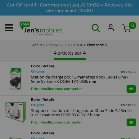
Cut-Off tardif ! Commandez jusqu'à 19h30 = Recevez dès
demain avant 13h00 !
0
Accueil
>
MICROSOFT
>
XBOX
>
Xbox serie S
4 articles sur
4
Boite (Retail)
Original
EN STOCK
Station de charge pour 2 manettes Xbox Series One /
Serie S / Serie X DOBE TYX-0606 noir
Prix : Veuillez vous connecter
Boite (Retail)
Original
EN STOCK
Support et station de charge pour Xbox Serie S / Series
X et 2 manettes DOBE TYX-3612 blanc
Prix : Veuillez vous connecter
Boite (Retail)
Original
EN STOCK