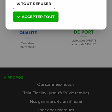
TOUT REFUSER
ACCEPTER TOUT
A PROPOS
Qui sommes-nous ?
JMA Fidelity (jusqu'à 9% de remise)
Nos gamme d'écran iPhone
Index des marques