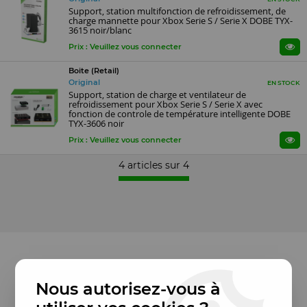
Support, station multifonction de refroidissement, de
charge mannette pour Xbox Serie S / Serie X DOBE TYX-
3615 noir/blanc
Prix : Veuillez vous connecter
Boite (Retail)
Original
EN STOCK
Support, station de charge et ventilateur de
refroidissement pour Xbox Serie S / Serie X avec
fonction de controle de température intelligente DOBE
TYX-3606 noir
Prix : Veuillez vous connecter
4 articles sur
4
Nous autorisez-vous à