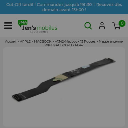
Cut-Off tardif ! Commandez jusqu'à 19h30 = Recevez dès
demain avant 13h00 !
0
Accueil
>
APPLE
>
MACBOOK
>
A1342-Macbook 13 Pouces
>
Nappe antenne
WIFI MACBOOK 13 A1342