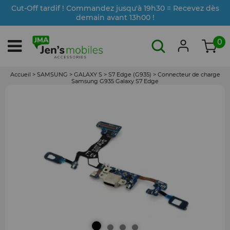
Cut-Off tardif ! Commandez jusqu'à 19h30 = Recevez dès
demain avant 13h00 !
0
Accueil
>
SAMSUNG
>
GALAXY S
>
S7 Edge (G935)
>
Connecteur de charge
Samsung G935 Galaxy S7 Edge