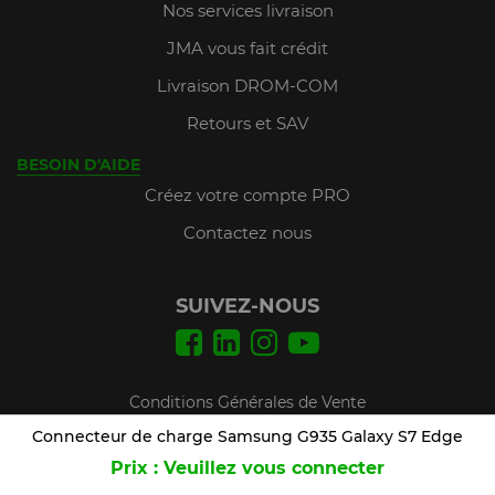
Nos services livraison
JMA vous fait crédit
Livraison DROM-COM
Retours et SAV
BESOIN D'AIDE
Créez votre compte PRO
Contactez nous
SUIVEZ-NOUS
Conditions Générales de Vente
Mentions légales
Connecteur de charge Samsung G935 Galaxy S7 Edge
Prix : Veuillez vous connecter
Plan du site