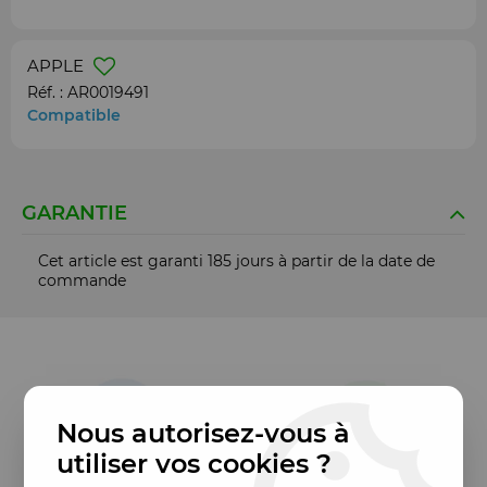
APPLE
Réf. :
AR0019491
Compatible
GARANTIE
Cet article est garanti 185 jours à partir de la date de
commande
Nous autorisez-vous à
utiliser vos cookies ?