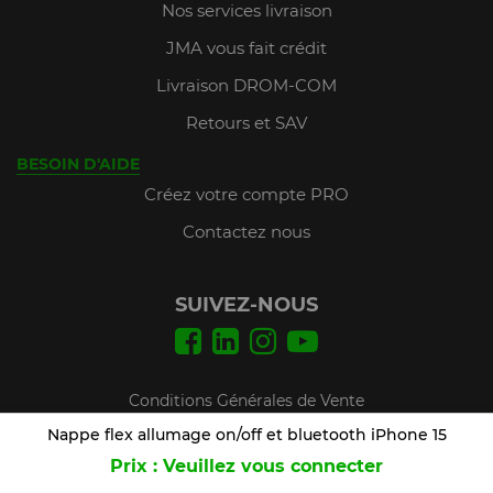
Nos services livraison
JMA vous fait crédit
Livraison DROM-COM
Retours et SAV
BESOIN D'AIDE
Créez votre compte PRO
Contactez nous
SUIVEZ-NOUS
Conditions Générales de Vente
Mentions légales
Nappe flex allumage on/off et bluetooth iPhone 15
Prix : Veuillez vous connecter
Plan du site