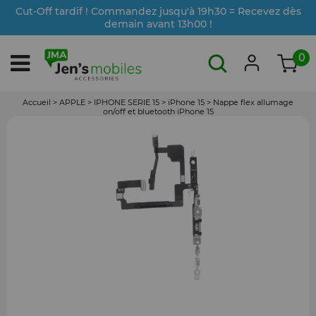
Cut-Off tardif ! Commandez jusqu'à 19h30 = Recevez dès
demain avant 13h00 !
0
Accueil
>
APPLE
>
IPHONE SERIE 15
>
iPhone 15
>
Nappe flex allumage
on/off et bluetooth iPhone 15