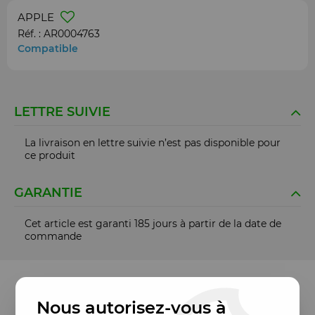
APPLE
Réf. :
AR0004763
Compatible
LETTRE SUIVIE
La livraison en lettre suivie n’est pas disponible pour
ce produit
GARANTIE
Cet article est garanti 185 jours à partir de la date de
commande
Nous autorisez-vous à