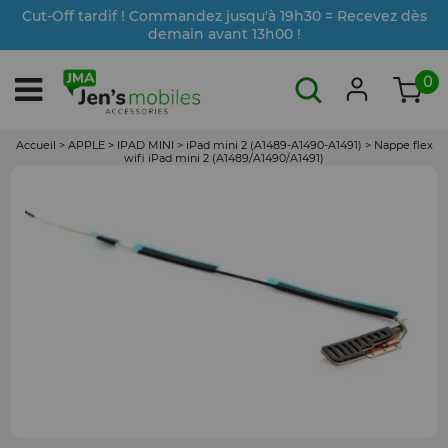
Cut-Off tardif ! Commandez jusqu'à 19h30 = Recevez dès
demain avant 13h00 !
0
Accueil
>
APPLE
>
IPAD MINI
>
iPad mini 2 (A1489-A1490-A1491)
>
Nappe flex
wifi iPad mini 2 (A1489/A1490/A1491)