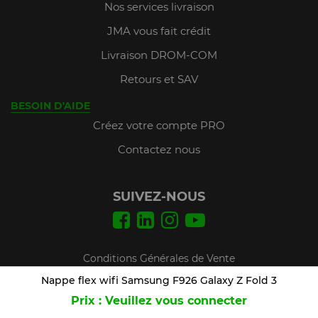
Nos services livraison
JMA vous fait crédit
Livraison DROM-COM
Retours et SAV
BESOIN D'AIDE
Créez votre compte PRO
Contactez nous
SUIVEZ-NOUS
Conditions Générales de Vente
Mentions légales
Nappe flex wifi Samsung F926 Galaxy Z Fold 3
Prix : Veuillez vous connecter
Plan du site