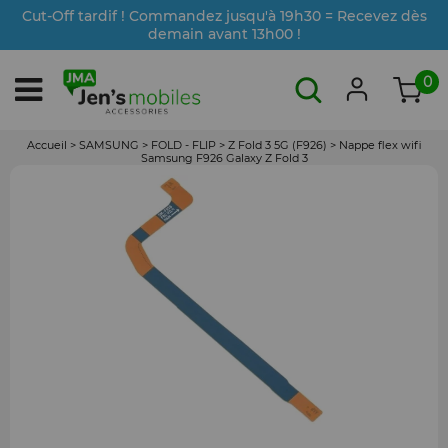
Cut-Off tardif ! Commandez jusqu'à 19h30 = Recevez dès
demain avant 13h00 !
0
Accueil
>
SAMSUNG
>
FOLD - FLIP
>
Z Fold 3 5G (F926)
>
Nappe flex wifi
Samsung F926 Galaxy Z Fold 3