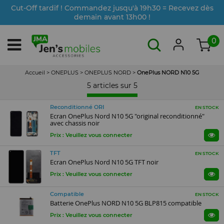
Cut-Off tardif ! Commandez jusqu'à 19h30 = Recevez dès
demain avant 13h00 !
0
Accueil
>
ONEPLUS
>
ONEPLUS NORD
>
OnePlus NORD N10 5G
5 articles sur
5
Reconditionné ORI
EN STOCK
Ecran OnePlus Nord N10 5G "original reconditionné"
avec chassis noir
Prix : Veuillez vous connecter
TFT
EN STOCK
Ecran OnePlus Nord N10 5G TFT noir
Prix : Veuillez vous connecter
Compatible
EN STOCK
Batterie OnePlus NORD N10 5G BLP815 compatible
Prix : Veuillez vous connecter