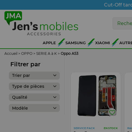
Cut-Off tar
APPLE
SAMSUNG
XIAOMI
AUTR
Accueil
>
OPPO
>
SERIE A à K
>
Oppo A53
Filtrer par
Trier par
Type de pièces
Qualité
Modèle
SERVICE PACK
Re
EN STOCK