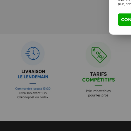
votre co
plus, con
CON