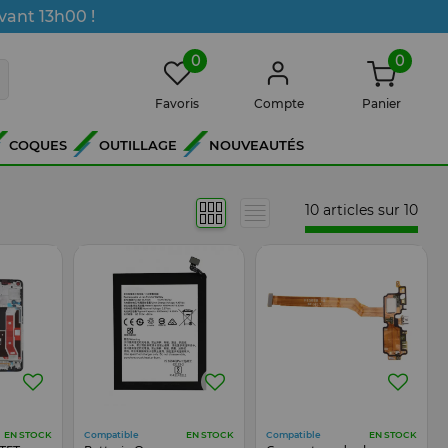
vant 13h00 !
0
0
Favoris
Compte
Panier
COQUES
OUTILLAGE
NOUVEAUTÉS
10 articles sur
10
Compatible
Compatible
EN STOCK
EN STOCK
EN STOCK