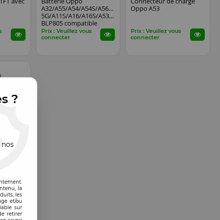
TFT avec
Batterie Oppo
Connecteur de charge
A32/A55/A54/A54S/A56/A93
Oppo A53
5G/A11S/A16/A16S/A53/A53S
BLP805 compatible
s
Prix : Veuillez vous
Prix : Veuillez vous
connecter
connecter
es ?
 nos
EN STOCK
A53 noir
entement.
ntenu, la
s
uits, les
age et/ou
lable sur
e retirer