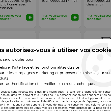
ran Oppo A53 "original
Ecran Oppo A53 TFT noir
Ecran Oppo A53 
conditionné" avec
chassis noir
assis noir
x : Veuillez vous
Prix : Veuillez vous
Prix : Veuillez vou
nnecter
connecter
connecter
s autorisez-vous à utiliser vos cooki
us seront utiles pour :
liorer l'interface et les fonctionnalités du site
urer les campagnes marketing et proposer des mises à jour sur
duits
mpatible
Compatible
Compatible
EN STOCK
EN STOCK
méra-Photo arrière
Caméra-Photo avant
Tiroir sim Oppo 
er l'authentification et surveiller les erreurs techniques
MP Oppo A53
5MP Oppo A53
 cookies sont nécessaires à des fins techniques, ils sont donc dispensés de cons
, non obligatoires, peuvent être utilisés pour la personnalisation des annonces et du co
x : Veuillez vous
Prix : Veuillez vous
Prix : Veuillez vou
es annonces et du contenu, la connaissance de l'audience et le développement de prod
nnecter
connecter
connecter
de géolocalisation précises et l'identification par le balayage de l'appareil, le stock
aux informations sur un appareil. Si vous donnez votre consentement, celui-ci sera va
le des sous-domaines de Jen's mobiles accessories. Vous disposez de la possibilité d