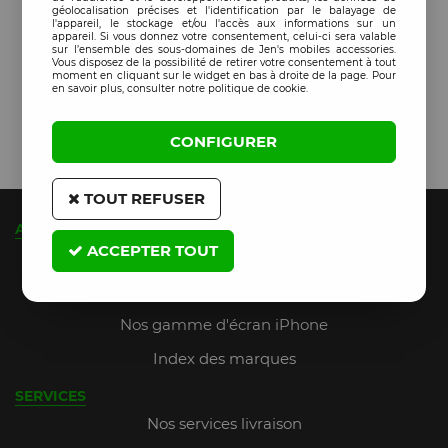
géolocalisation précises et l'identification par le balayage de
l'appareil, le stockage et/ou l'accès aux informations sur un
appareil. Si vous donnez votre consentement, celui-ci sera valable
sur l’ensemble des sous-domaines de Jen's mobiles accessories.
Vous disposez de la possibilité de retirer votre consentement à tout
moment en cliquant sur le widget en bas à droite de la page. Pour
en savoir plus, consulter notre politique de cookie.
CONFIGURER
TOUT REFUSER
A PROPOS
ACCEPTER TOUT
Qui sommes-nous ?
JMA Fidelity (jusqu'à 9% de remise)
Nos gamme d'écran iPhone
Index des marques
SERVICES
Nos services livraison