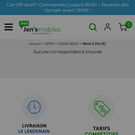
Cut-Off tardif ! Commandez jusqu'à 19h30 = Recevez dès
demain avant 13h00 !
0
Accueil
>
OPPO
>
SERIE RENO
>
Reno 5 Pro 5G
Aucune correspondance trouvée