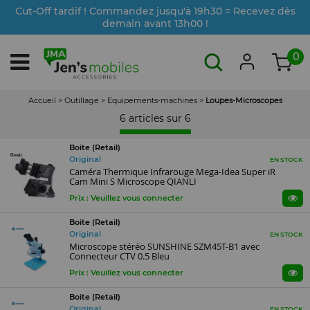
Cut-Off tardif ! Commandez jusqu'à 19h30 = Recevez dès
demain avant 13h00 !
0
Accueil
>
Outillage
>
Equipements-machines
>
Loupes-Microscopes
6 articles sur
6
Boite (Retail)
Original
EN STOCK
Caméra Thermique Infrarouge Mega-Idea Super iR
Cam Mini S Microscope QIANLI
Prix : Veuillez vous connecter
Boite (Retail)
Original
EN STOCK
Microscope stéréo SUNSHINE SZM45T-B1 avec
Connecteur CTV 0.5 Bleu
Prix : Veuillez vous connecter
Boite (Retail)
Original
EN STOCK