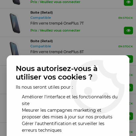
Prix : Veuillez vous connecter
Boite (Retail)
Compatible
EN STOCK
Film verre trempé OnePlus 7T
Prix : Veuillez vous connecter
Boite (Retail)
Compatible
EN STOCK
Film verre trempé OnePlus 8T
Prix : Veuillez vous connecter
Nous autorisez-vous à
Boite (Retail)
utiliser vos cookies ?
Compatible
EN STOCK
Film verre trempé OnePlus 9
Ils nous seront utiles pour :
Prix : Veuillez vous connecter
Améliorer l'interface et les fonctionnalités du
Boite (Retail)
site
Compatible
EN STOCK
Film verre trempé OnePlus 9 Pro
Mesurer les campagnes marketing et
Prix : Veuillez vous connecter
proposer des mises à jour sur nos produits
Gérer l'authentification et surveiller les
Boite (Retail)
erreurs techniques
Compatible
EN STOCK