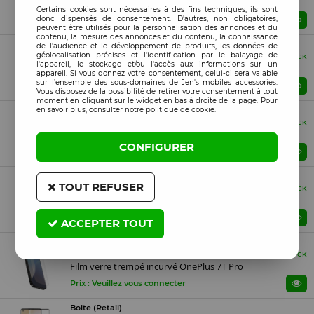
Film verre trempé OnePlus Nord
Certains cookies sont nécessaires à des fins techniques, ils sont
donc dispensés de consentement. D'autres, non obligatoires,
Prix : Veuillez vous connecter
peuvent être utilisés pour la personnalisation des annonces et du
contenu, la mesure des annonces et du contenu, la connaissance
Boite (Retail)
de l'audience et le développement de produits, les données de
géolocalisation précises et l'identification par le balayage de
Compatible
EN STOCK
l'appareil, le stockage et/ou l'accès aux informations sur un
Film verre trempé OnePlus Nord 2
appareil. Si vous donnez votre consentement, celui-ci sera valable
sur l’ensemble des sous-domaines de Jen's mobiles accessories.
Prix : Veuillez vous connecter
Vous disposez de la possibilité de retirer votre consentement à tout
moment en cliquant sur le widget en bas à droite de la page. Pour
en savoir plus, consulter notre politique de cookie.
Boite (Retail)
Compatible
EN STOCK
Film verre trempé OnePlus X
CONFIGURER
Prix : Veuillez vous connecter
Boite (Retail)
TOUT REFUSER
Compatible
EN STOCK
Film verre trempé OnePlus NORD N10 5G
Prix : Veuillez vous connecter
ACCEPTER TOUT
Boite (Retail)
Compatible
EN STOCK
Film verre trempé incurvé OnePlus 7T Pro
Prix : Veuillez vous connecter
Boite (Retail)