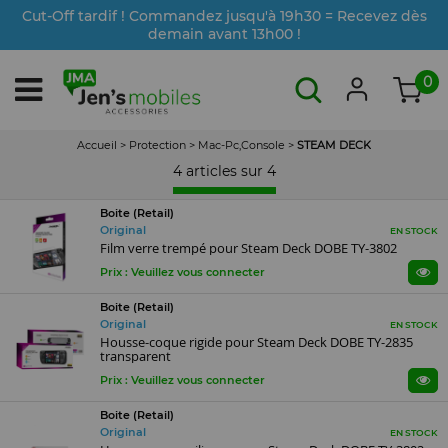
Cut-Off tardif ! Commandez jusqu'à 19h30 = Recevez dès
demain avant 13h00 !
0
Accueil
>
Protection
>
Mac-Pc,Console
>
STEAM DECK
4 articles sur
4
Boite (Retail)
Original
EN STOCK
Film verre trempé pour Steam Deck DOBE TY-3802
Prix : Veuillez vous connecter
Boite (Retail)
Original
EN STOCK
Housse-coque rigide pour Steam Deck DOBE TY-2835
transparent
Prix : Veuillez vous connecter
Boite (Retail)
Original
EN STOCK