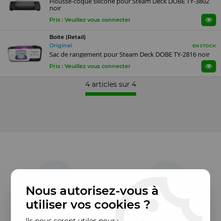
Housse-coque silicone pour Steam Deck DOBE TY-3802
noir
Prix : Veuillez vous connecter
Boite (Retail)
Original
EN STOCK
Sac de rangement pour Steam Deck DOBE TY-2816 noir
Prix : Veuillez vous connecter
4 articles sur
4
Nous autorisez-vous à
utiliser vos cookies ?