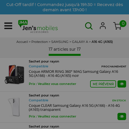
Cut-Off tardif ! Commandez jusqu'à 19h30 = Recevez dès
demain avant 13h00 !
0
Accueil
>
Protection
>
SAMSUNG
>
GALAXY A
>
A16 4G (A165)
17 articles sur
17
Sachet pour rayon
Compatible
PROCHAINEMENT
Coque ARMOR RING 360° MAG Samsung Galaxy A16
5G (A166) - A16 4G (A165) noir
Prix : Veuillez vous connecter
ME PRÉVENIR
Sachet pour rayon
Compatible
EN STOCK
Coque CLEAR Samsung Galaxy A16 5G (A166) - A16 4G
(A165) transparent
Prix : Veuillez vous connecter
Sachet pour rayon