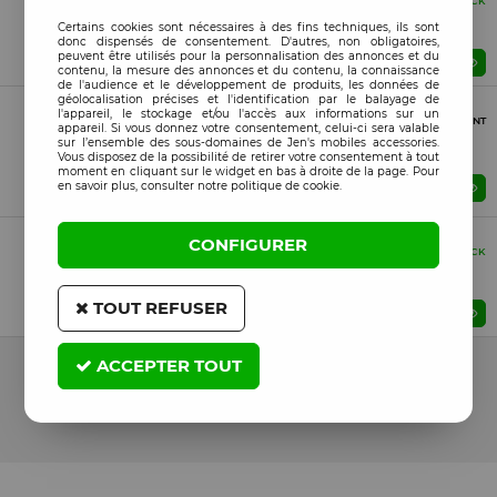
Compatible
EN STOCK
Coque HYBRID FRAME MAG Samsung Galaxy A16 5G
Certains cookies sont nécessaires à des fins techniques, ils sont
(A166) - A16 4G (A165) orange
donc dispensés de consentement. D'autres, non obligatoires,
peuvent être utilisés pour la personnalisation des annonces et du
Prix : Veuillez vous connecter
contenu, la mesure des annonces et du contenu, la connaissance
de l'audience et le développement de produits, les données de
géolocalisation précises et l'identification par le balayage de
Vrac (Bulk)
l'appareil, le stockage et/ou l'accès aux informations sur un
Compatible
PROCHAINEMENT
appareil. Si vous donnez votre consentement, celui-ci sera valable
Housse-coque PERSONNALISÉE silicone Galaxy A16 5G
sur l’ensemble des sous-domaines de Jen's mobiles accessories.
(A166) - A16 4G (A165) noir
Vous disposez de la possibilité de retirer votre consentement à tout
moment en cliquant sur le widget en bas à droite de la page. Pour
en savoir plus, consulter notre politique de cookie.
Prix : Veuillez vous connecter
ME PRÉVENIR
Boite (Retail)
CONFIGURER
Compatible
EN STOCK
Film verre trempé Samsung Galaxy A16 5G (A166) - A16
4G (A165)
TOUT REFUSER
Prix : Veuillez vous connecter
17 articles sur
17
ACCEPTER TOUT