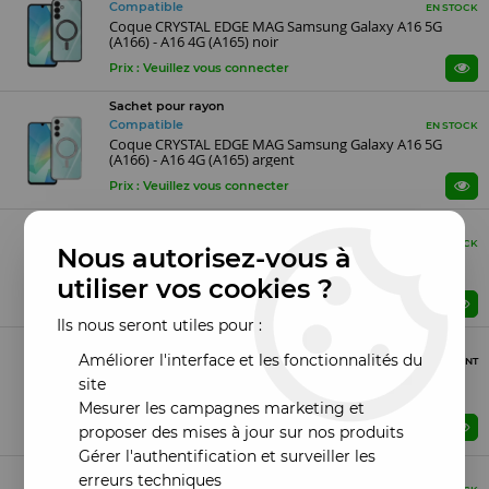
Compatible
EN STOCK
Coque CRYSTAL EDGE MAG Samsung Galaxy A16 5G
(A166) - A16 4G (A165) noir
Prix : Veuillez vous connecter
Sachet pour rayon
Compatible
EN STOCK
Coque CRYSTAL EDGE MAG Samsung Galaxy A16 5G
(A166) - A16 4G (A165) argent
Prix : Veuillez vous connecter
Sachet pour rayon
Compatible
EN STOCK
Nous autorisez-vous à
Coque CRYSTAL EDGE MAG Samsung Galaxy A16 4G
(A165) - A16 5G (A166) bleu
utiliser vos cookies ?
Prix : Veuillez vous connecter
Ils nous seront utiles pour :
Sachet pour rayon
Améliorer l'interface et les fonctionnalités du
Compatible
PROCHAINEMENT
Coque CRYSTAL EDGE MAG Samsung Galaxy A16 4G
site
(A165) - A16 5G (A166) gris
Mesurer les campagnes marketing et
Prix : Veuillez vous connecter
ME PRÉVENIR
proposer des mises à jour sur nos produits
Gérer l'authentification et surveiller les
Sachet pour rayon
erreurs techniques