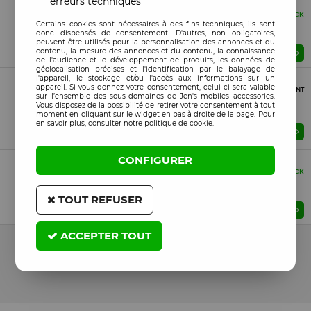
erreurs techniques
Sachet pour rayon
Compatible
EN STOCK
Certains cookies sont nécessaires à des fins techniques, ils sont
Coque HYBRID FRAME MAG Samsung Galaxy A16 5G
donc dispensés de consentement. D'autres, non obligatoires,
(A166) - A16 4G (A165) orange
peuvent être utilisés pour la personnalisation des annonces et du
contenu, la mesure des annonces et du contenu, la connaissance
Prix : Veuillez vous connecter
de l'audience et le développement de produits, les données de
géolocalisation précises et l'identification par le balayage de
Vrac (Bulk)
l'appareil, le stockage et/ou l'accès aux informations sur un
appareil. Si vous donnez votre consentement, celui-ci sera valable
Compatible
PROCHAINEMENT
sur l’ensemble des sous-domaines de Jen's mobiles accessories.
Housse-coque PERSONNALISÉE silicone Galaxy A16 5G
Vous disposez de la possibilité de retirer votre consentement à tout
(A166) - A16 4G (A165) noir
moment en cliquant sur le widget en bas à droite de la page. Pour
en savoir plus, consulter notre politique de cookie.
Prix : Veuillez vous connecter
ME PRÉVENIR
CONFIGURER
Boite (Retail)
Compatible
EN STOCK
Film verre trempé Samsung Galaxy A16 5G (A166) - A16
4G (A165)
TOUT REFUSER
Prix : Veuillez vous connecter
ACCEPTER TOUT
17 articles sur
17