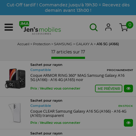
Cut-Off tardif ! Commandez jusqu'à 19h30 = Recevez dès
demain avant 13h00 !
0
Accueil
>
Protection
>
SAMSUNG
>
GALAXY A
>
A16 5G (A166)
17 articles sur
17
Sachet pour rayon
Compatible
PROCHAINEMENT
Coque ARMOR RING 360° MAG Samsung Galaxy A16
5G (A166) - A16 4G (A165) noir
Prix : Veuillez vous connecter
ME PRÉVENIR
Sachet pour rayon
Compatible
EN STOCK
Coque CLEAR Samsung Galaxy A16 5G (A166) - A16 4G
(A165) transparent
Prix : Veuillez vous connecter
Sachet pour rayon